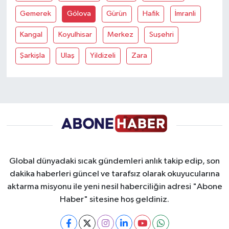
Gemerek
Gölova
Gürün
Hafik
İmranli
Yaşam
Kangal
Koyulhisar
Merkez
Suşehri
Yerel
Şarkişla
Ulaş
Yildizeli
Zara
AboneHaber Özel
Global dünyadaki sıcak gündemleri anlık takip edip, son
dakika haberleri güncel ve tarafsız olarak okuyucularına
aktarma misyonu ile yeni nesil haberciliğin adresi "Abone
Haber" sitesine hoş geldiniz.