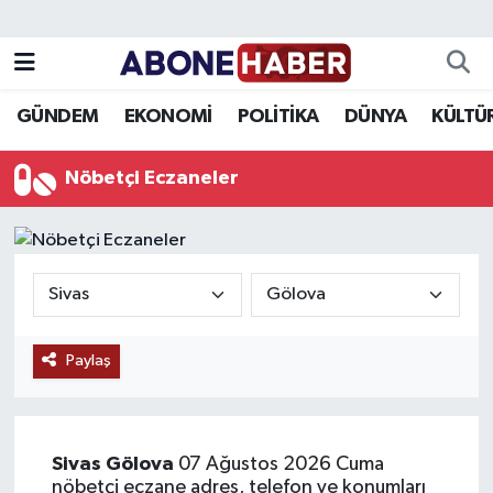
Yazarlar
Nöbetçi Eczaneler
GÜNDEM
EKONOMİ
POLİTİKA
DÜNYA
KÜLTÜ
Foto Galeri
Hava Durumu
Nöbetçi Eczaneler
Video
Trafik Durumu
Asayiş
Süper Lig Puan Durumu ve Fikstür
Bilim ve Teknoloji
Tüm Manşetler
Paylaş
Çevre
Son Dakika Haberleri
Dünya
Haber Arşivi
Sivas
Gölova
07 Ağustos 2026 Cuma
Eğitim
nöbetçi eczane adres, telefon ve konumları