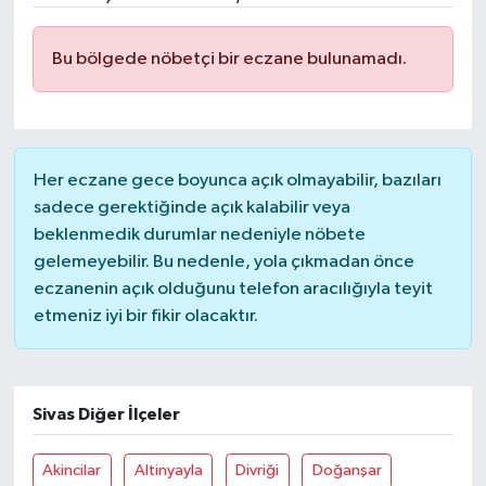
Ekonomi
Bu bölgede nöbetçi bir eczane bulunamadı.
Genel
Gündem
Her eczane gece boyunca açık olmayabilir, bazıları
Haberde İnsan
sadece gerektiğinde açık kalabilir veya
beklenmedik durumlar nedeniyle nöbete
Kültür Sanat
gelemeyebilir. Bu nedenle, yola çıkmadan önce
eczanenin açık olduğunu telefon aracılığıyla teyit
Magazin
etmeniz iyi bir fikir olacaktır.
Politika
Sivas Diğer İlçeler
Sağlık
Akincilar
Altinyayla
Divriği
Doğanşar
Son Dakika