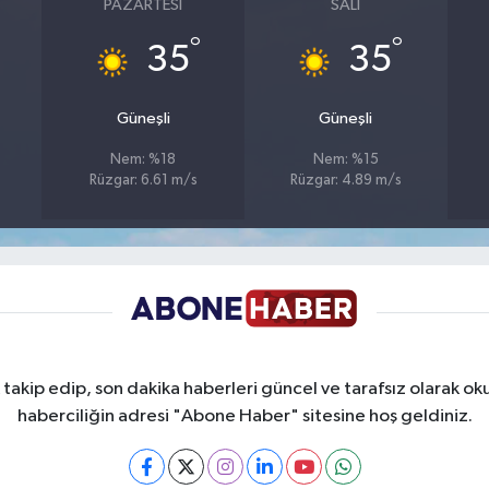
PAZARTESI
SALI
°
°
35
35
Güneşli
Güneşli
Nem: %18
Nem: %15
Rüzgar: 6.61 m/s
Rüzgar: 4.89 m/s
takip edip, son dakika haberleri güncel ve tarafsız olarak oku
haberciliğin adresi "Abone Haber" sitesine hoş geldiniz.