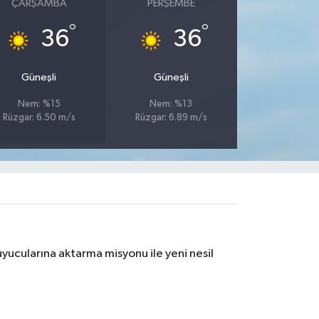
ÇARŞAMBA
PERŞEMBE
°
°
36
36
Güneşli
Güneşli
Nem: %15
Nem: %13
Rüzgar: 6.50 m/s
Rüzgar: 6.89 m/s
yucularına aktarma misyonu ile yeni nesil