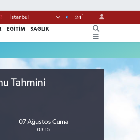
°
İstanbul
3
24
0
R
EĞİTİM
SAĞLIK
8
0
5
0
umu Tahmini
07 Ağustos Cuma
03:15