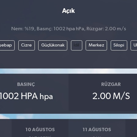
Açık
Nem: %19, Basınç: 1002 hpa hPa, Rüzgar: 2.00 m/s
şebap
Cizre
Güçlükonak
İdil
Merkez
Silopi
U
BASINÇ
RÜZGAR
1002 HPA
2.00 M/S
hpa
10 AĞUSTOS
11 AĞUSTOS