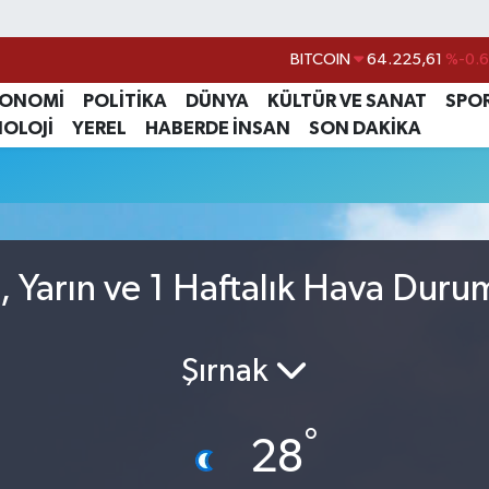
BITCOIN
64.225,61
%-0.6
DOLAR
47,6704
%
KONOMİ
POLİTİKA
DÜNYA
KÜLTÜR VE SANAT
SPO
NOLOJİ
YEREL
HABERDE İNSAN
SON DAKİKA
EURO
55,0406
%-0.0
STERLİN
64,2143
%
GRAM ALTIN
6510.40
%0.4
BİST100
13.799
%7
, Yarın ve 1 Haftalık Hava Dur
Şırnak
°
28