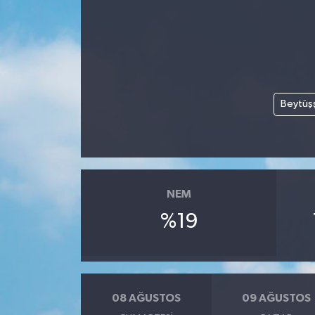
Ekonomi
Genel
Gündem
Beytüş
Haberde İnsan
Kültür Sanat
NEM
Magazin
%19
Politika
Sağlık
08 AĞUSTOS
09 AĞUSTOS
Son Dakika