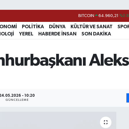
BITCOIN
64.960,21
%0.
DOLAR
47,7436
%0.
KONOMİ
POLİTİKA
DÜNYA
KÜLTÜR VE SANAT
SPO
EURO
55,2510
%0.
NOLOJİ
YEREL
HABERDE İNSAN
SON DAKİKA
STERLİN
64,4811
%0.
GRAM ALTIN
6648.99
%2.
mhurbaşkanı Aleks
BİST100
13.779
%-
24.05.2026 - 10:20
GÜNCELLEME