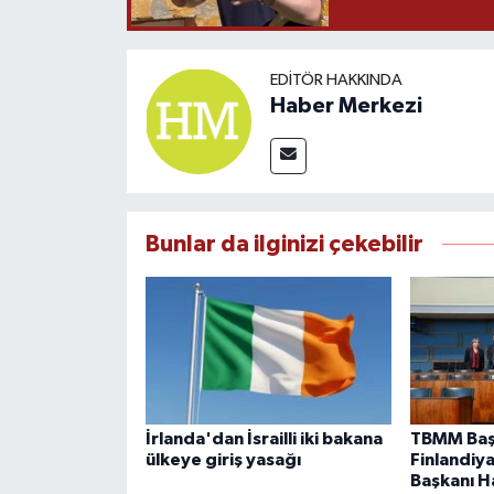
EDITÖR HAKKINDA
Haber Merkezi
Bunlar da ilginizi çekebilir
İrlanda'dan İsrailli iki bakana
TBMM Başk
ülkeye giriş yasağı
Finlandiy
Başkanı Ha