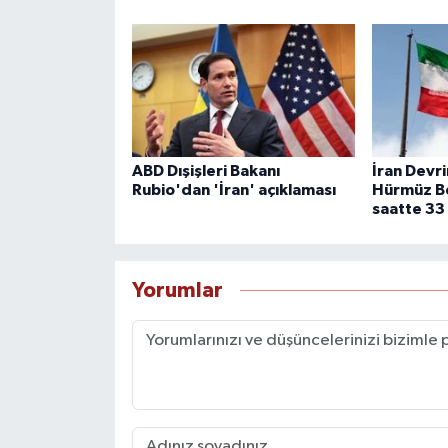
ABD Dışişleri Bakanı
İran Devri
Rubio'dan 'İran' açıklaması
Hürmüz B
saatte 33
Yorumlar