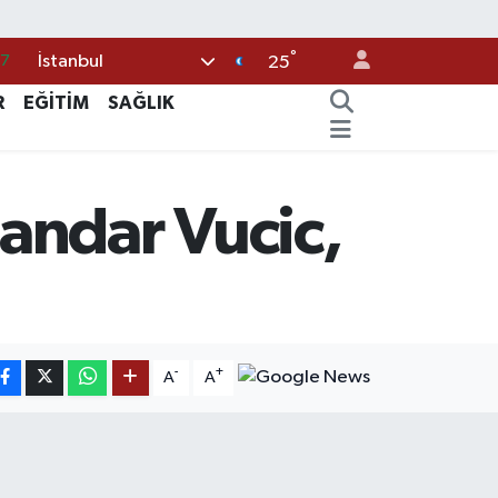
87
°
İstanbul
25
18
R
EĞİTİM
SAĞLIK
32
38
59
andar Vucic,
14
-
+
A
A