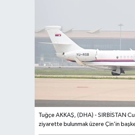
Ekonomi
Genel
Gündem
Haberde İnsan
Kültür Sanat
Magazin
Politika
Tuğçe AKKAŞ, (DHA) - SIRBİSTAN Cum
Sağlık
ziyarette bulunmak üzere Çin'in başken
Son Dakika