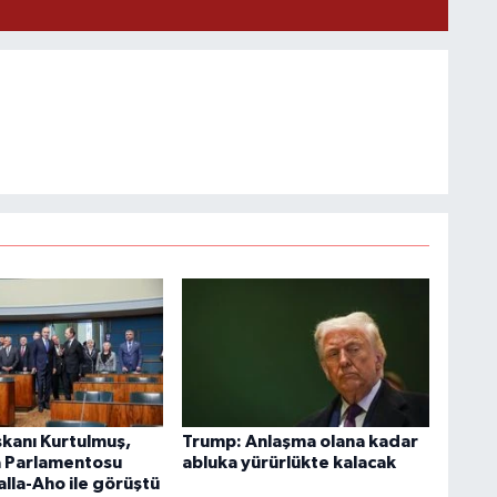
anı Kurtulmuş,
Trump: Anlaşma olana kadar
a Parlamentosu
abluka yürürlükte kalacak
lla-Aho ile görüştü