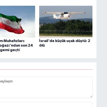
m Muhafızları:
İsrail'de küçük uçak düştü: 2
oğazı'ndan son 24
ölü
 gemi geçti