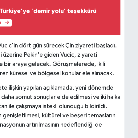
Türkiye'ye 'demir yolu' teşekkürü
e
cic'in dört gün sürecek Çin ziyareti başladı.
i üzerine Pekin'e giden Vucic, ziyareti
e bir araya gelecek. Görüşmelerede, ikili
lendiren küresel ve bölgesel konular ele alınacak.
rete ilişkin yapılan açıklamada, yeni dönemde
a daha somut sonuçlar elde edilmesi ve iki halka
an ile çalışmaya istekli olunduğu bildirildi.
inin genişletilmesi, kültürel ve beşeri temasların
dinasyonun artırılmasının hedeflendiği de