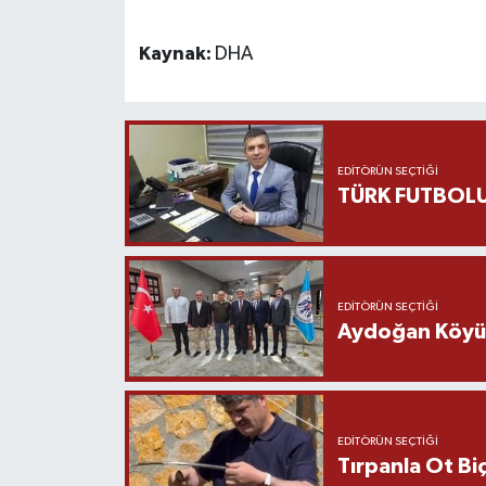
Kaynak:
DHA
EDITÖRÜN SEÇTIĞI
TÜRK FUTBOLU
EDITÖRÜN SEÇTIĞI
Aydoğan Köyü Ş
EDITÖRÜN SEÇTIĞI
Tırpanla Ot B