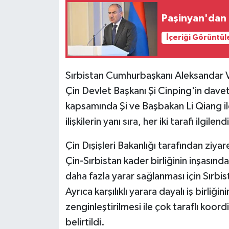
Paşinyan'dan 
Yaşam
İçeriği Görüntül
Yerel
Sırbistan Cumhurbaşkanı Aleksandar Vu
AboneHaber Özel
Çin Devlet Başkanı Şi Cinping'in davet
kapsamında Şi ve Başbakan Li Qiang il
ilişkilerin yanı sıra, her iki tarafı ilgi
Çin Dışişleri Bakanlığı tarafından ziya
Çin-Sırbistan kader birliğinin inşasınd
daha fazla yarar sağlanması için Sırbist
Ayrıca karşılıklı yarara dayalı iş birliğ
zenginleştirilmesi ile çok taraflı koor
belirtildi.