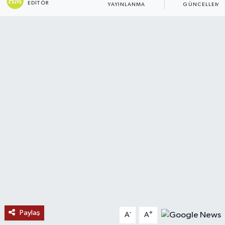
EDITÖR
YAYINLANMA
GÜNCELLEME
Ekonomi
Genel
Gündem
Haberde İnsan
Kültür Sanat
Magazin
Politika
Sağlık
Paylaş
-
+
A
A
Son Dakika