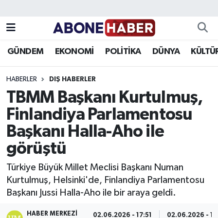
Yazarlar
Nöbetçi Eczaneler
GÜNDEM
EKONOMİ
POLİTİKA
DÜNYA
KÜLTÜ
Foto Galeri
Hava Durumu
HABERLER
DIŞ HABERLER
Video
Trafik Durumu
TBMM Başkanı Kurtulmuş,
Finlandiya Parlamentosu
Asayiş
Süper Lig Puan Durumu ve Fikstür
Başkanı Halla-Aho ile
Bilim ve Teknoloji
Tüm Manşetler
görüştü
Çevre
Son Dakika Haberleri
Türkiye Büyük Millet Meclisi Başkanı Numan
Kurtulmuş, Helsinki'de, Finlandiya Parlamentosu
Dünya
Haber Arşivi
Başkanı Jussi Halla-Aho ile bir araya geldi.
Eğitim
HABER MERKEZI
02.06.2026 - 17:51
02.06.2026 - 18