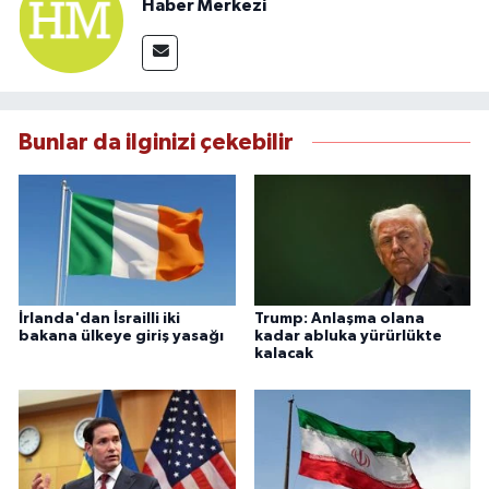
Haber Merkezi
Bunlar da ilginizi çekebilir
İrlanda'dan İsrailli iki
Trump: Anlaşma olana
bakana ülkeye giriş yasağı
kadar abluka yürürlükte
kalacak