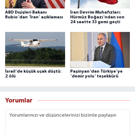
ABD Dışişleri Bakanı
İran Devrim Muhafızları:
Rubio'dan 'İran' açıklaması
Hürmüz Boğazı'ndan son
24 saatte 33 gemi geçti
İsrail'de küçük uçak düştü:
Paşinyan'dan Türkiye'ye
2 ölü
'demir yolu' teşekkürü
Yorumlar