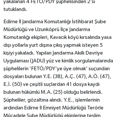
yakalanan 4 FETÖ/PDY şüphelisinden 2'si
tutuklandı.
Yaşam
Edirne İl Jandarma Komutanlığı İstihbarat Şube
Yerel
Müdürlüğü ve Uzunköprü İlçe Jandarma
Komutanlığı ekipleri, Kavacık köyü kırsalında yasa
AboneHaber Özel
dışı yollarla yurt dışına çıkış yapmak isteyen 5
kişiyi yakaladı. Yapılan Jandarma Akıllı Devriye
Uygulaması (JADU) yüz ve kimlik sorgulamalarında
şüphelilerin 'FETÖ/PDY'ye üye olmak' suçundan
dosyaları bulunan Y.E. (38), A.Ç. (47), A.Ö. (47),
E.İ. (50) ve çeşitli suçlardan 41 dosya kaydı
bulunan hükümlü M.A. (25) olduğu belirlendi.
Şüpheliler, gözaltına alındı. Y.E., işlemlerinin
ardından Edirne İl Emniyet Müdürlüğü Terörle
Mücadele Şube Müdürlüğü ekiplerine teslim