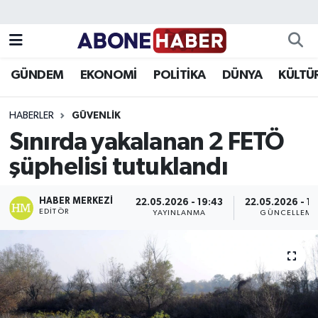
Yazarlar
Nöbetçi Eczaneler
GÜNDEM
EKONOMİ
POLİTİKA
DÜNYA
KÜLTÜ
Foto Galeri
Hava Durumu
HABERLER
GÜVENLIK
Video
Trafik Durumu
Sınırda yakalanan 2 FETÖ
şüphelisi tutuklandı
Asayiş
Süper Lig Puan Durumu ve Fikstür
Bilim ve Teknoloji
Tüm Manşetler
HABER MERKEZI
22.05.2026 - 19:43
22.05.2026 - 19
EDITÖR
YAYINLANMA
GÜNCELLEME
Çevre
Son Dakika Haberleri
Dünya
Haber Arşivi
Eğitim