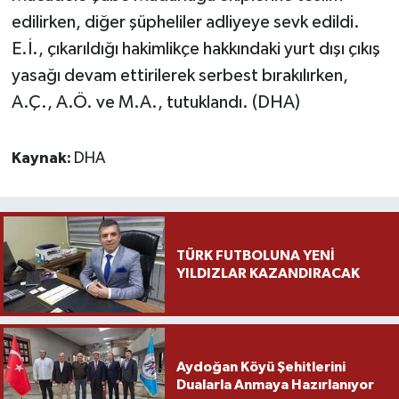
edilirken, diğer şüpheliler adliyeye sevk edildi.
E.İ., çıkarıldığı hakimlikçe hakkındaki yurt dışı çıkış
yasağı devam ettirilerek serbest bırakılırken,
A.Ç., A.Ö. ve M.A., tutuklandı. (DHA)
Kaynak:
DHA
TÜRK FUTBOLUNA YENİ
YILDIZLAR KAZANDIRACAK
Aydoğan Köyü Şehitlerini
Dualarla Anmaya Hazırlanıyor