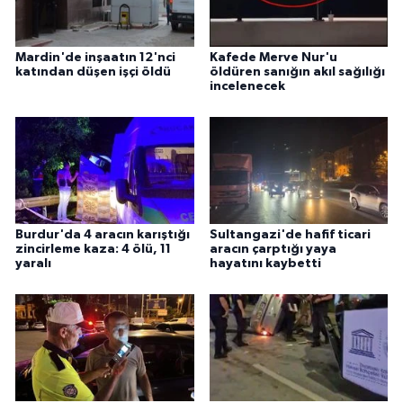
Mardin'de inşaatın 12'nci
Kafede Merve Nur'u
katından düşen işçi öldü
öldüren sanığın akıl sağılığı
incelenecek
Burdur'da 4 aracın karıştığı
Sultangazi'de hafif ticari
zincirleme kaza: 4 ölü, 11
aracın çarptığı yaya
yaralı
hayatını kaybetti