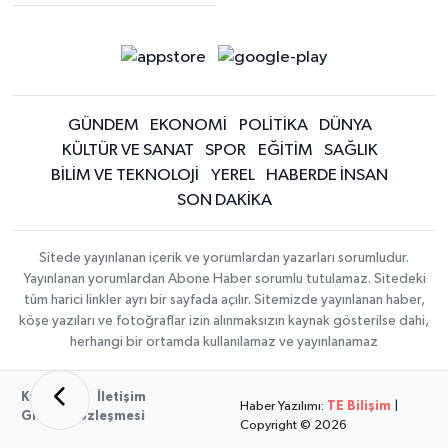
GÜNDEM
EKONOMİ
POLİTİKA
DÜNYA
KÜLTÜR VE SANAT
SPOR
EĞİTİM
SAĞLIK
BİLİM VE TEKNOLOJİ
YEREL
HABERDE İNSAN
SON DAKİKA
Sitede yayınlanan içerik ve yorumlardan yazarları sorumludur.
Yayınlanan yorumlardan Abone Haber sorumlu tutulamaz. Sitedeki
tüm harici linkler ayrı bir sayfada açılır. Sitemizde yayınlanan haber,
köşe yazıları ve fotoğraflar izin alınmaksızın kaynak gösterilse dahi,
herhangi bir ortamda kullanılamaz ve yayınlanamaz
Künye
İletişim
Haber Yazılımı:
TE Bilişim
|
Gizlilik Sözleşmesi
Copyright © 2026