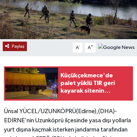
Ekonomi
Genel
Gündem
Paylaş
-
+
A
A
Haberde İnsan
Kültür Sanat
Küçükçekmece'de
palet yüklü TIR geri
Magazin
kayarak sitenin
duvarına çarptı
Politika
Ünsal YÜCEL/UZUNKÖPRÜ(Edirne),(DHA)-
EDİRNE'nin Uzunköprü ilçesinde yasa dışı yollarla
Sağlık
yurt dışına kaçmak isterken jandarma tarafından
Son Dakika