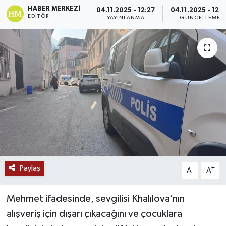
HABER MERKEZI
04.11.2025 - 12:27
04.11.2025 - 12:
Ekonomi
EDITÖR
YAYINLANMA
GÜNCELLEME
Genel
Gündem
Haberde İnsan
Kültür Sanat
Magazin
Paylaş
-
+
A
A
Politika
Sağlık
Mehmet ifadesinde, sevgilisi Khalılova’nın
alışveriş için dışarı çıkacağını ve çocuklara
Son Dakika