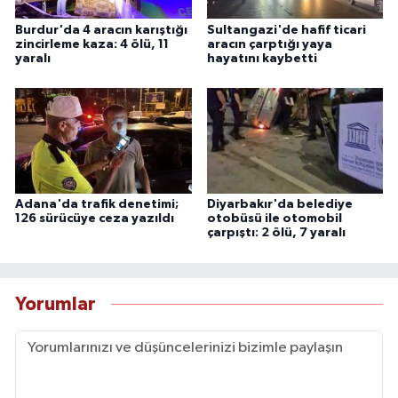
Burdur'da 4 aracın karıştığı
Sultangazi'de hafif ticari
zincirleme kaza: 4 ölü, 11
aracın çarptığı yaya
yaralı
hayatını kaybetti
Adana'da trafik denetimi;
Diyarbakır'da belediye
126 sürücüye ceza yazıldı
otobüsü ile otomobil
çarpıştı: 2 ölü, 7 yaralı
Yorumlar