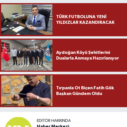
TÜRK FUTBOLUNA YENİ
YILDIZLAR KAZANDIRACAK
Aydoğan Köyü Şehitlerini
Dualarla Anmaya Hazırlanıyor
Tırpanla Ot Biçen Fatih Gök
Başkan Gündem Oldu
EDITÖR HAKKINDA
Haber Merkezi