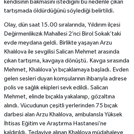
kendisinin bakmasını istediğini bu nedenle çıkan
tartışmada öldürdüğünü söylediği belirtildi.
Yaşam
Olay, dün saat 15.00 sıralarında, Yıldırım ilçesi
Yerel
Değirmenlikızık Mahallesi 2’nci Birol Sokak’taki
evde meydana geldi. Birlikte yaşayan Arzu
AboneHaber Özel
Khalılova ile sevgilisi Salican Mehmet arasında
çıkan tartışma, kavgaya dönüştü. Kavga sırasında
Mehmet, Khalılova’yı bıçaklamaya başladı. Evden
gelen sesleri duyan komşularının ihbarıyla adrese
polis ve sağlık ekipleri sevk edildi. Salican
Mehmet, elinde bıçakla yakalanıp, gözaltına
alındı. Vücudunun çeşitli yerlerinden 75 bıçak
darbesi alan Arzu Khalılova, ambulansla Yüksek
İhtisas Eğitim ve Araştırma Hastanesi’ne
kaldırıldı. Tedaviye alınan Khalılova müdahaleye