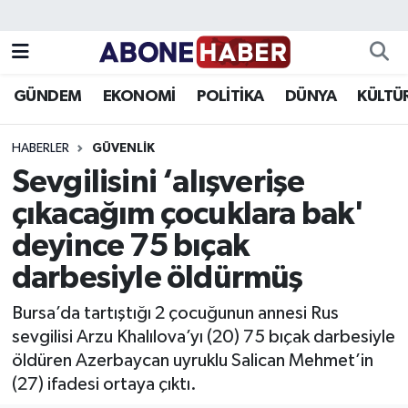
Yazarlar
Nöbetçi Eczaneler
GÜNDEM
EKONOMİ
POLİTİKA
DÜNYA
KÜLTÜ
Foto Galeri
Hava Durumu
HABERLER
GÜVENLIK
Video
Trafik Durumu
Sevgilisini ‘alışverişe
çıkacağım çocuklara bak'
Asayiş
Süper Lig Puan Durumu ve Fikstür
deyince 75 bıçak
Bilim ve Teknoloji
Tüm Manşetler
darbesiyle öldürmüş
Çevre
Son Dakika Haberleri
Bursa’da tartıştığı 2 çocuğunun annesi Rus
sevgilisi Arzu Khalılova’yı (20) 75 bıçak darbesiyle
Dünya
Haber Arşivi
öldüren Azerbaycan uyruklu Salican Mehmet’in
(27) ifadesi ortaya çıktı.
Eğitim