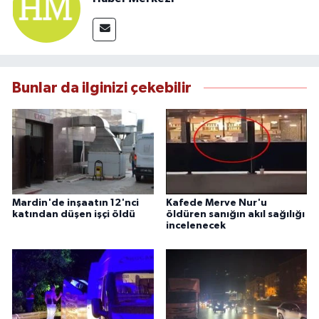
Bunlar da ilginizi çekebilir
Mardin'de inşaatın 12'nci
Kafede Merve Nur'u
katından düşen işçi öldü
öldüren sanığın akıl sağılığı
incelenecek