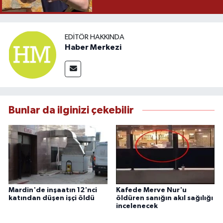
EDITÖR HAKKINDA
Haber Merkezi
Bunlar da ilginizi çekebilir
Mardin'de inşaatın 12'nci
Kafede Merve Nur'u
katından düşen işçi öldü
öldüren sanığın akıl sağılığı
incelenecek