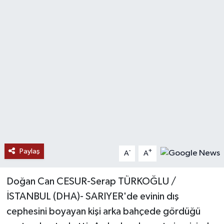
Ekonomi
Genel
Gündem
Haberde İnsan
Kültür Sanat
Magazin
Paylaş
-
+
A
A
Politika
Doğan Can CESUR-Serap TÜRKOĞLU /
İSTANBUL (DHA)- SARIYER'de evinin dış
Sağlık
cephesini boyayan kişi arka bahçede gördüğü
Son Dakika