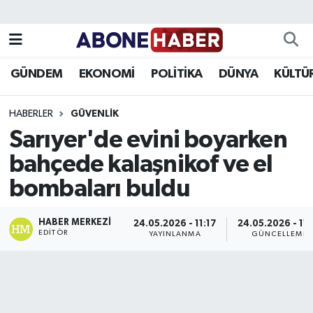
Yazarlar
Nöbetçi Eczaneler
GÜNDEM
EKONOMİ
POLİTİKA
DÜNYA
KÜLTÜ
Foto Galeri
Hava Durumu
HABERLER
GÜVENLIK
Video
Trafik Durumu
Sarıyer'de evini boyarken
bahçede kalaşnikof ve el
Asayiş
Süper Lig Puan Durumu ve Fikstür
bombaları buldu
Bilim ve Teknoloji
Tüm Manşetler
HABER MERKEZI
24.05.2026 - 11:17
24.05.2026 - 11:
Çevre
Son Dakika Haberleri
EDITÖR
YAYINLANMA
GÜNCELLEME
Dünya
Haber Arşivi
Eğitim