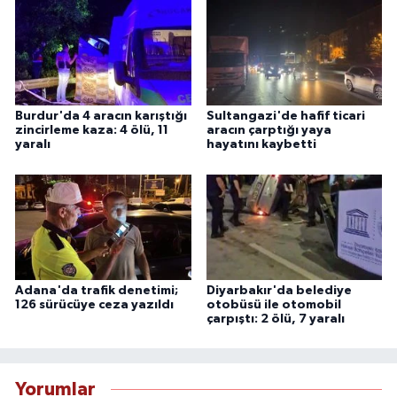
Burdur'da 4 aracın karıştığı
Sultangazi'de hafif ticari
zincirleme kaza: 4 ölü, 11
aracın çarptığı yaya
yaralı
hayatını kaybetti
Adana'da trafik denetimi;
Diyarbakır'da belediye
126 sürücüye ceza yazıldı
otobüsü ile otomobil
çarpıştı: 2 ölü, 7 yaralı
Yorumlar