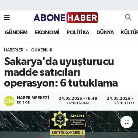
Yazarlar
Nöbetçi Eczaneler
GÜNDEM
EKONOMİ
POLİTİKA
DÜNYA
KÜLTÜ
Foto Galeri
Hava Durumu
HABERLER
GÜVENLIK
Video
Trafik Durumu
Sakarya'da uyuşturucu
madde satıcıları
Asayiş
Süper Lig Puan Durumu ve Fikstür
operasyon: 6 tutuklama
Bilim ve Teknoloji
Tüm Manşetler
HABER MERKEZI
24.05.2026 - 18:49
24.05.2026 - 1
Çevre
Son Dakika Haberleri
EDITÖR
YAYINLANMA
GÜNCELLEM
Dünya
Haber Arşivi
Eğitim