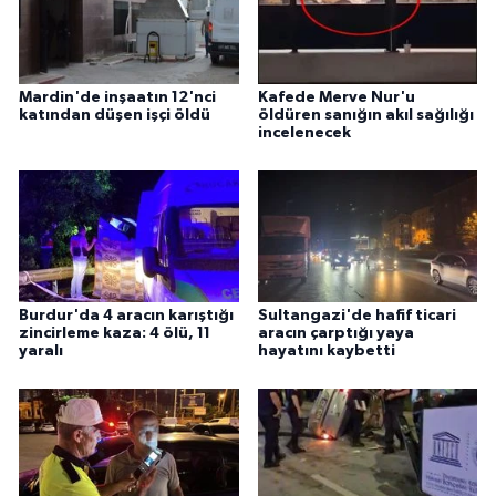
Mardin'de inşaatın 12'nci
Kafede Merve Nur'u
katından düşen işçi öldü
öldüren sanığın akıl sağılığı
incelenecek
Burdur'da 4 aracın karıştığı
Sultangazi'de hafif ticari
zincirleme kaza: 4 ölü, 11
aracın çarptığı yaya
yaralı
hayatını kaybetti