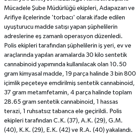
Mücadele Şube Müdürlüğü ekipleri, Adapazarı ve
Yaşam
Arifiye ilçelerinde 'torbacı' olarak ifade edilen
uyuşturucu madde satışı yapan şüphelilerin
Yerel
adreslerine eş zamanlı operasyon düzenledi.
Polis ekipleri tarafından şüphelilerin iş yeri, ev ve
AboneHaber Özel
araçlarında yapılan aramalarda 30 kilo sentetik
cannabinoid yapımında kullanılacak olan 10.50
gram kimyasal madde, 19 parça halinde 3 bin 800
içimlik peçeteye emdirilmiş sentetik cannabinoid,
37 gram metamfetamin, 4 parça halinde toplam
28.65 gram sentetik cannabinoid, 1 hassas
terazi, 1 ruhsatsız tabanca ele geçirildi. Polis
ekipleri tarafından C.K. (37), A.K. (29), G.M.
(40), K.K. (29), E.K. (42) ve R.A. (40) yakalandı.