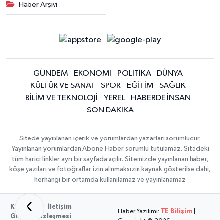
Haber Arşivi
GÜNDEM
EKONOMİ
POLİTİKA
DÜNYA
KÜLTÜR VE SANAT
SPOR
EĞİTİM
SAĞLIK
BİLİM VE TEKNOLOJİ
YEREL
HABERDE İNSAN
SON DAKİKA
Sitede yayınlanan içerik ve yorumlardan yazarları sorumludur.
Yayınlanan yorumlardan Abone Haber sorumlu tutulamaz. Sitedeki
tüm harici linkler ayrı bir sayfada açılır. Sitemizde yayınlanan haber,
köşe yazıları ve fotoğraflar izin alınmaksızın kaynak gösterilse dahi,
herhangi bir ortamda kullanılamaz ve yayınlanamaz
Künye
İletişim
Haber Yazılımı:
TE Bilişim
|
Gizlilik Sözleşmesi