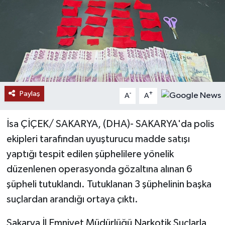
Ekonomi
Genel
Gündem
Paylaş
Haberde İnsan
-
+
A
A
Kültür Sanat
İsa ÇİÇEK/ SAKARYA, (DHA)- SAKARYA'da polis
ekipleri tarafından uyuşturucu madde satışı
Magazin
yaptığı tespit edilen şüphelilere yönelik
düzenlenen operasyonda gözaltına alınan 6
Politika
şüpheli tutuklandı. Tutuklanan 3 şüphelinin başka
Sağlık
suçlardan arandığı ortaya çıktı.
Sakarya İl Emniyet Müdürlüğü Narkotik Suçlarla
Son Dakika