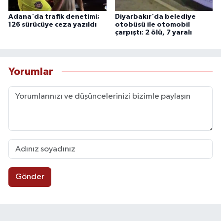
Adana'da trafik denetimi;
Diyarbakır'da belediye
126 sürücüye ceza yazıldı
otobüsü ile otomobil
çarpıştı: 2 ölü, 7 yaralı
Yorumlar
Gönder