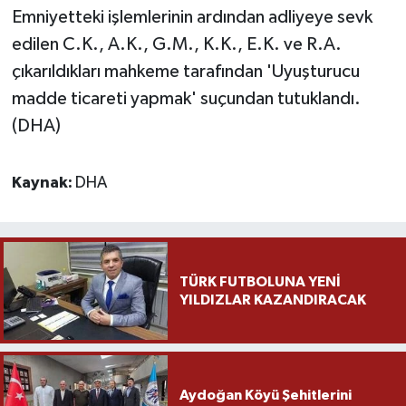
Emniyetteki işlemlerinin ardından adliyeye sevk
edilen C.K., A.K., G.M., K.K., E.K. ve R.A.
çıkarıldıkları mahkeme tarafından 'Uyuşturucu
madde ticareti yapmak' suçundan tutuklandı.
(DHA)
Kaynak:
DHA
TÜRK FUTBOLUNA YENİ
YILDIZLAR KAZANDIRACAK
Aydoğan Köyü Şehitlerini