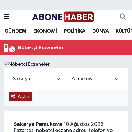
Yazarlar
Nöbetçi Eczaneler
GÜNDEM
EKONOMİ
POLİTİKA
DÜNYA
KÜLTÜ
Foto Galeri
Hava Durumu
Nöbetçi Eczaneler
Video
Trafik Durumu
Asayiş
Süper Lig Puan Durumu ve Fikstür
Bilim ve Teknoloji
Tüm Manşetler
Paylaş
Çevre
Son Dakika Haberleri
Dünya
Haber Arşivi
Sakarya
Pamukova
10 Ağustos 2026
Eğitim
Pazartesi nöbetçi eczane adres, telefon ve