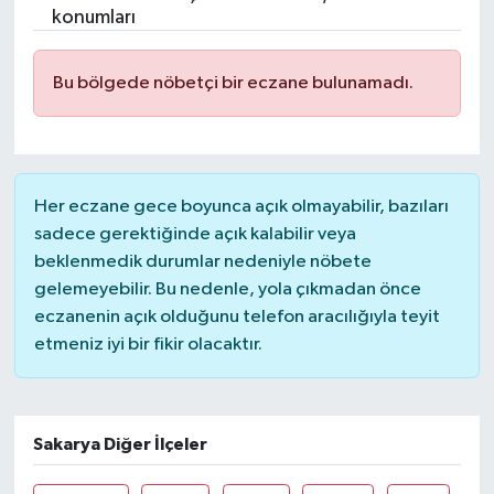
konumları
Ekonomi
Bu bölgede nöbetçi bir eczane bulunamadı.
Genel
Gündem
Her eczane gece boyunca açık olmayabilir, bazıları
Haberde İnsan
sadece gerektiğinde açık kalabilir veya
beklenmedik durumlar nedeniyle nöbete
Kültür Sanat
gelemeyebilir. Bu nedenle, yola çıkmadan önce
eczanenin açık olduğunu telefon aracılığıyla teyit
Magazin
etmeniz iyi bir fikir olacaktır.
Politika
Sağlık
Sakarya Diğer İlçeler
Son Dakika