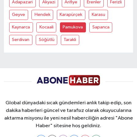
Adapazari
Akyazi
Arifiye
Erenler
Ferizli
Yaşam
Geyve
Hendek
Karapürçek
Karasu
Kaynarca
Kocaali
Pamukova
Sapanca
Yerel
Serdivan
Söğütlü
Tarakli
AboneHaber Özel
Global dünyadaki sıcak gündemleri anlık takip edip, son
dakika haberleri güncel ve tarafsız olarak okuyucularına
aktarma misyonu ile yeni nesil haberciliğin adresi "Abone
Haber" sitesine hoş geldiniz.