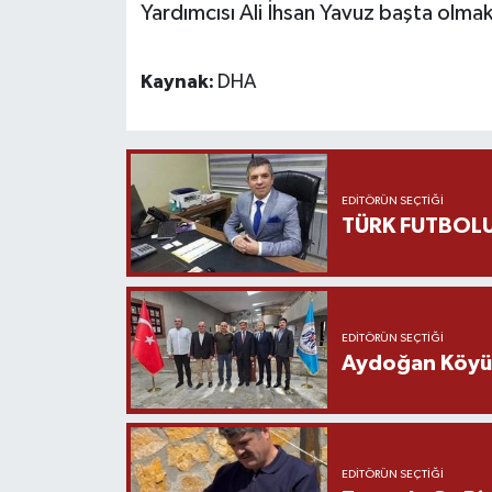
Yardımcısı Ali İhsan Yavuz başta olmak
Kaynak:
DHA
EDITÖRÜN SEÇTIĞI
TÜRK FUTBOLU
EDITÖRÜN SEÇTIĞI
Aydoğan Köyü Ş
EDITÖRÜN SEÇTIĞI