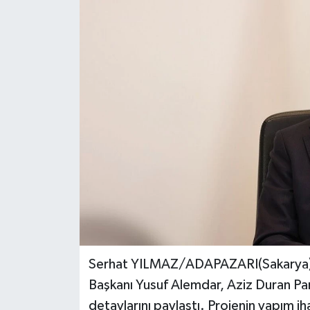
Ekonomi
Genel
Gündem
Haberde İnsan
Kültür Sanat
Magazin
Politika
Serhat YILMAZ/ADAPAZARI(Sakarya)
Sağlık
Başkanı Yusuf Alemdar, Aziz Duran Par
detaylarını paylaştı. Projenin yapım i
Son Dakika