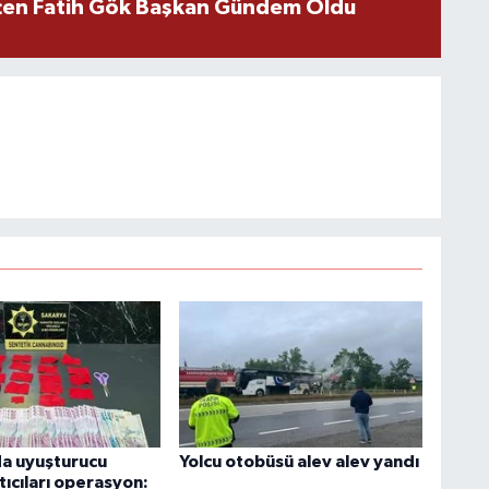
içen Fatih Gök Başkan Gündem Oldu
a uyuşturucu
Yolcu otobüsü alev alev yandı
ıcıları operasyon: