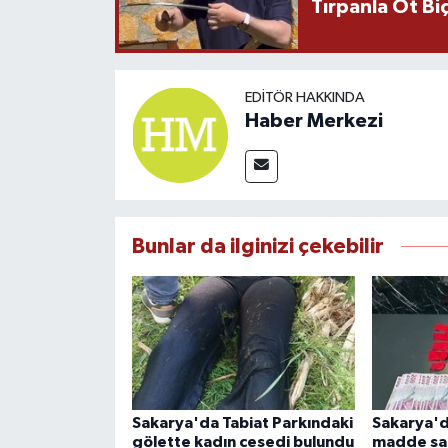
Tırpanla Ot B
EDITÖR HAKKINDA
Haber Merkezi
Bunlar da ilginizi çekebilir
Sakarya'da Tabiat Parkındaki
Sakarya'd
gölette kadın cesedi bulundu
madde sat