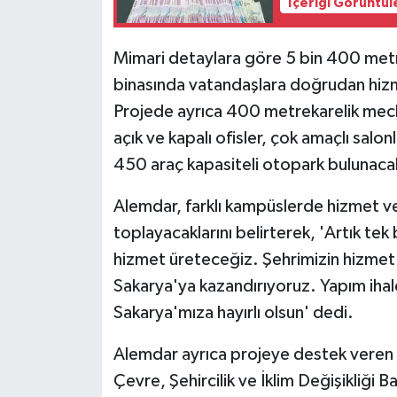
İçeriği Görüntül
Mimari detaylara göre 5 bin 400 metr
binasında vatandaşlara doğrudan hizm
Projede ayrıca 400 metrekarelik meclis
açık ve kapalı ofisler, çok amaçlı salonla
450 araç kapasiteli otopark bulunaca
Alemdar, farklı kampüslerde hizmet v
toplayacaklarını belirterek, 'Artık te
hizmet üreteceğiz. Şehrimizin hizmet k
Sakarya'ya kazandırıyoruz. Yapım ihal
Sakarya'mıza hayırlı olsun' dedi.
Alemdar ayrıca projeye destek vere
Çevre, Şehircilik ve İklim Değişikliği