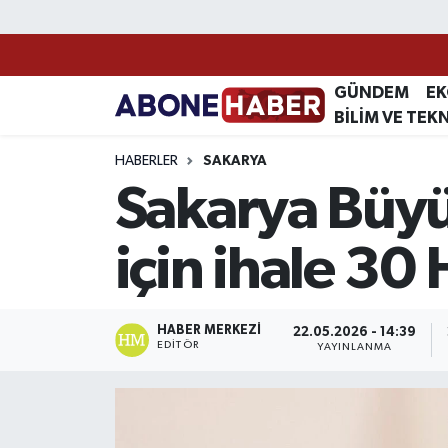
Yazarlar
Nöbetçi Eczaneler
GÜNDEM
E
BİLİM VE TEK
Foto Galeri
Hava Durumu
HABERLER
SAKARYA
Video
Trafik Durumu
Sakarya Büyü
Asayiş
Süper Lig Puan Durumu ve Fikstür
için ihale 30
Bilim ve Teknoloji
Tüm Manşetler
Çevre
Son Dakika Haberleri
HABER MERKEZI
22.05.2026 - 14:39
EDITÖR
YAYINLANMA
Dünya
Haber Arşivi
Eğitim