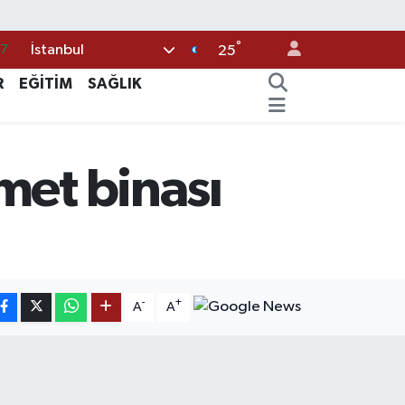
87
°
İstanbul
25
18
R
EĞİTİM
SAĞLIK
32
38
59
met binası
14
-
+
A
A