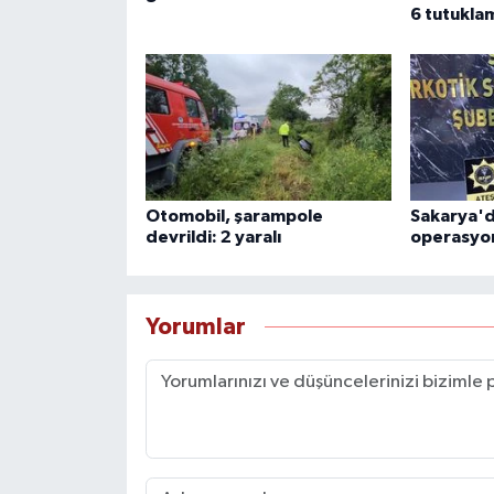
6 tutukla
Otomobil, şarampole
Sakarya'd
devrildi: 2 yaralı
operasyon
Yorumlar