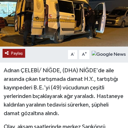
Ekonomi
Genel
Gündem
Paylaş
Haberde İnsan
-
+
A
A
Kültür Sanat
Adnan ÇELEBİ/ NİĞDE, (DHA) NİĞDE'de aile
arasında çıkan tartışmada damat H.Y., tartıştığı
Magazin
kayınpederi B.E.'yi (49) vücudunun çeşitli
yerlerinden bıçaklayarak ağır yaraladı. Hastaneye
Politika
kaldırılan yaralının tedavisi sürerken, şüpheli
Sağlık
damat gözaltına alındı.
Olay, akşam saatlerinde merkez Sarıköprü
Son Dakika