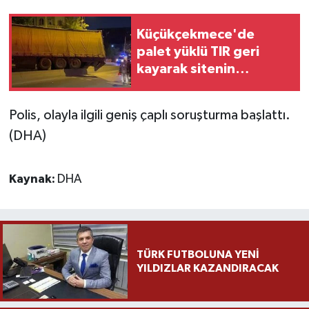
Küçükçekmece'de
palet yüklü TIR geri
kayarak sitenin
duvarına çarptı
Polis, olayla ilgili geniş çaplı soruşturma başlattı.
(DHA)
Kaynak:
DHA
TÜRK FUTBOLUNA YENİ
YILDIZLAR KAZANDIRACAK