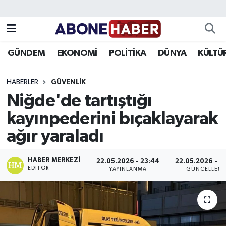
Yazarlar
Nöbetçi Eczaneler
GÜNDEM
EKONOMİ
POLİTİKA
DÜNYA
KÜLTÜ
Foto Galeri
Hava Durumu
HABERLER
GÜVENLIK
Video
Trafik Durumu
Niğde'de tartıştığı
kayınpederini bıçaklayarak
Asayiş
Süper Lig Puan Durumu ve Fikstür
ağır yaraladı
Bilim ve Teknoloji
Tüm Manşetler
HABER MERKEZI
22.05.2026 - 23:44
22.05.2026 - 2
Çevre
Son Dakika Haberleri
EDITÖR
YAYINLANMA
GÜNCELLEM
Dünya
Haber Arşivi
Eğitim