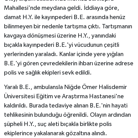
Mahallesi'nde meydana geldi. İddiaya göre,
Yaşam
damat H.Y. ile kayınpederi B.E. arasında henüz
bilinmeyen bir nedenle tartışma çıktı. Tartışmanın
Yerel
kavgaya dönüşmesi üzerine H.Y., yanındaki
bıçakla kayınpederi B.E.'yi vücudunun çeşitli
AboneHaber Özel
yerlerinden yaraladı. Kanlar içinde yere yığılan
B.E.'yi gören çevredekilerin ihbarı üzerine adrese
polis ve sağlık ekipleri sevk edildi.
Yaralı B.E., ambulansla Niğde Ömer Halisdemir
Üniversitesi Eğitim ve Araştırma Hastanesi'ne
kaldırıldı. Burada tedaviye alınan B.E.'nin hayati
tehlikesinin bulunduğu öğrenildi. Olayın ardından
şüpheli H.Y., suç aleti bıçakla birlikte polis
ekiplerince yakalanarak gözaltına alındı.