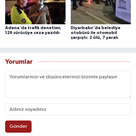
Adana'da trafik denetimi;
Diyarbakır'da belediye
126 sürücüye ceza yazıldı
otobüsü ile otomobil
çarpıştı: 2 ölü, 7 yaralı
Yorumlar
Gönder