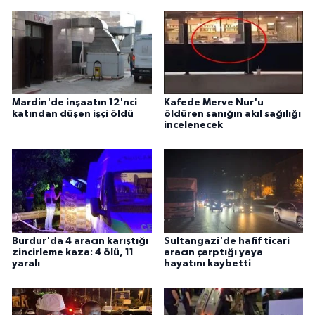
Mardin'de inşaatın 12'nci
Kafede Merve Nur'u
katından düşen işçi öldü
öldüren sanığın akıl sağılığı
incelenecek
Burdur'da 4 aracın karıştığı
Sultangazi'de hafif ticari
zincirleme kaza: 4 ölü, 11
aracın çarptığı yaya
yaralı
hayatını kaybetti