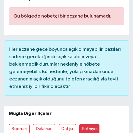
Ekonomi
Bu bölgede nöbetçi bir eczane bulunamadı.
Genel
Gündem
Her eczane gece boyunca açık olmayabilir, bazıları
Haberde İnsan
sadece gerektiğinde açık kalabilir veya
beklenmedik durumlar nedeniyle nöbete
Kültür Sanat
gelemeyebilir. Bu nedenle, yola çıkmadan önce
eczanenin açık olduğunu telefon aracılığıyla teyit
Magazin
etmeniz iyi bir fikir olacaktır.
Politika
Muğla Diğer İlçeler
Sağlık
Bodrum
Dalaman
Datça
Fethiye
Son Dakika