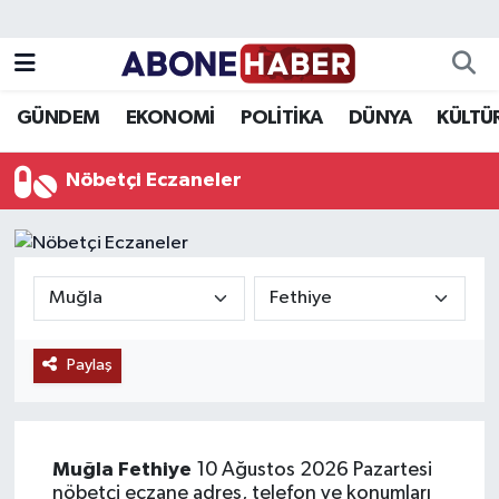
Yazarlar
Nöbetçi Eczaneler
GÜNDEM
EKONOMİ
POLİTİKA
DÜNYA
KÜLTÜ
Foto Galeri
Hava Durumu
Nöbetçi Eczaneler
Video
Trafik Durumu
Asayiş
Süper Lig Puan Durumu ve Fikstür
Bilim ve Teknoloji
Tüm Manşetler
Paylaş
Çevre
Son Dakika Haberleri
Dünya
Haber Arşivi
Muğla
Fethiye
10 Ağustos 2026 Pazartesi
Eğitim
nöbetçi eczane adres, telefon ve konumları