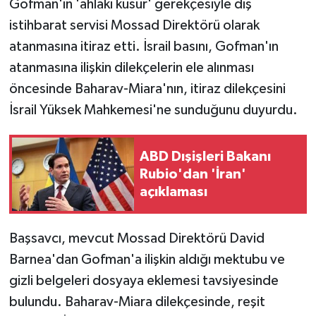
Gofman'ın 'ahlaki kusur' gerekçesiyle dış
istihbarat servisi Mossad Direktörü olarak
Yaşam
atanmasına itiraz etti. İsrail basını, Gofman'ın
atanmasına ilişkin dilekçelerin ele alınması
Yerel
öncesinde Baharav-Miara'nın, itiraz dilekçesini
AboneHaber Özel
İsrail Yüksek Mahkemesi'ne sunduğunu duyurdu.
ABD Dışişleri Bakanı
Rubio'dan 'İran'
açıklaması
Başsavcı, mevcut Mossad Direktörü David
Barnea'dan Gofman'a ilişkin aldığı mektubu ve
gizli belgeleri dosyaya eklemesi tavsiyesinde
bulundu. Baharav-Miara dilekçesinde, reşit