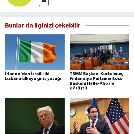
Bunlar da ilginizi çekebilir
İrlanda'dan İsrailli iki
TBMM Başkanı Kurtulmuş,
bakana ülkeye giriş yasağı
Finlandiya Parlamentosu
Başkanı Halla-Aho ile
görüştü