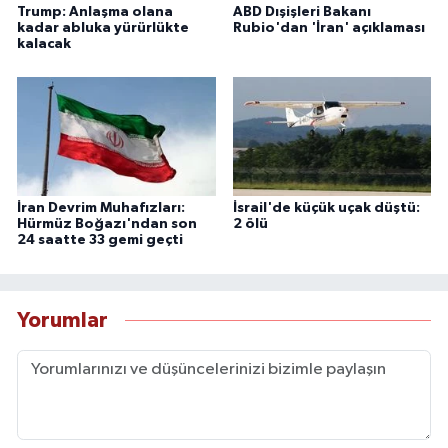
Trump: Anlaşma olana
ABD Dışişleri Bakanı
kadar abluka yürürlükte
Rubio'dan 'İran' açıklaması
kalacak
İran Devrim Muhafızları:
İsrail'de küçük uçak düştü:
Hürmüz Boğazı'ndan son
2 ölü
24 saatte 33 gemi geçti
Yorumlar