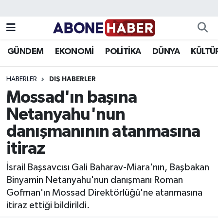
Yazarlar
Nöbetçi Eczaneler
GÜNDEM
EKONOMİ
POLİTİKA
DÜNYA
KÜLTÜ
Foto Galeri
Hava Durumu
HABERLER
DIŞ HABERLER
Video
Trafik Durumu
Mossad'ın başına
Netanyahu'nun
Asayiş
Süper Lig Puan Durumu ve Fikstür
danışmanının atanmasına
Bilim ve Teknoloji
Tüm Manşetler
itiraz
Çevre
Son Dakika Haberleri
İsrail Başsavcısı Gali Baharav-Miara'nın, Başbakan
Binyamin Netanyahu'nun danışmanı Roman
Dünya
Haber Arşivi
Gofman'ın Mossad Direktörlüğü'ne atanmasına
itiraz ettiği bildirildi.
Eğitim