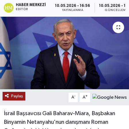
HABER MERKEZI
10.05.2026 - 16:56
10.05.2026 - 19
Ekonomi
EDITÖR
YAYINLANMA
GÜNCELLEME
Genel
Gündem
Haberde İnsan
Kültür Sanat
Magazin
Paylaş
-
+
A
A
Politika
Sağlık
İsrail Başsavcısı Gali Baharav-Miara, Başbakan
Binyamin Netanyahu'nun danışmanı Roman
Son Dakika