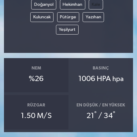
Doğanyol
Hekimhan
Kale
Yaşam
Kuluncak
Pütürge
Yazıhan
Yerel
Yeşilyurt
AboneHaber Özel
NEM
BASINÇ
%26
1006 HPA
hpa
RÜZGAR
EN DÜŞÜK / EN YÜKSEK
°
°
1.50 M/S
21
/ 34