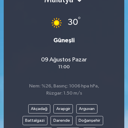
Ekonomi
°
30
Genel
Gündem
Güneşli
Haberde İnsan
09 Ağustos Pazar
11:00
Kültür Sanat
Magazin
Nem: %26, Basınç: 1006 hpa hPa,
Rüzgar: 1.50 m/s
Politika
Akçadağ
Arapgir
Arguvan
Sağlık
Battalgazi
Darende
Doğanşehir
Son Dakika