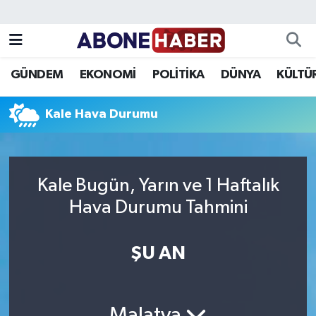
Yazarlar
Nöbetçi Eczaneler
GÜNDEM
EKONOMİ
POLİTİKA
DÜNYA
KÜLTÜ
Foto Galeri
Hava Durumu
Kale Hava Durumu
Video
Trafik Durumu
Asayiş
Süper Lig Puan Durumu ve Fikstür
Kale Bugün, Yarın ve 1 Haftalık
Bilim ve Teknoloji
Tüm Manşetler
Hava Durumu Tahmini
Çevre
Son Dakika Haberleri
ŞU AN
Dünya
Haber Arşivi
Eğitim
Malatya