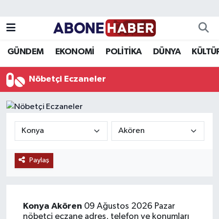
Yazarlar
Nöbetçi Eczaneler
GÜNDEM
EKONOMİ
POLİTİKA
DÜNYA
KÜLTÜ
Foto Galeri
Hava Durumu
Nöbetçi Eczaneler
Video
Trafik Durumu
Asayiş
Süper Lig Puan Durumu ve Fikstür
Bilim ve Teknoloji
Tüm Manşetler
Paylaş
Çevre
Son Dakika Haberleri
Dünya
Haber Arşivi
Konya
Akören
09 Ağustos 2026 Pazar
Eğitim
nöbetçi eczane adres, telefon ve konumları