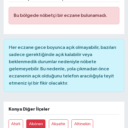
Ekonomi
Bu bölgede nöbetçi bir eczane bulunamadı.
Genel
Gündem
Her eczane gece boyunca açık olmayabilir, bazıları
Haberde İnsan
sadece gerektiğinde açık kalabilir veya
beklenmedik durumlar nedeniyle nöbete
Kültür Sanat
gelemeyebilir. Bu nedenle, yola çıkmadan önce
eczanenin açık olduğunu telefon aracılığıyla teyit
Magazin
etmeniz iyi bir fikir olacaktır.
Politika
Konya Diğer İlçeler
Sağlık
Ahirli
Akören
Akşehir
Altinekin
Son Dakika