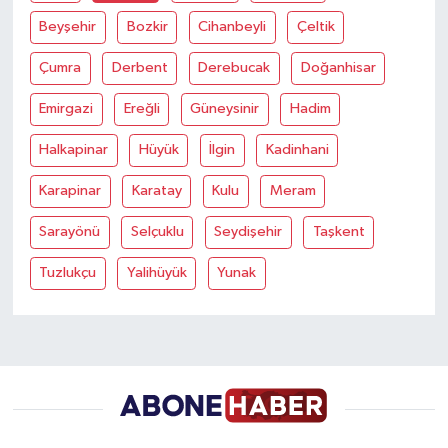
Beyşehir
Bozkir
Cihanbeyli
Çeltik
Yaşam
Çumra
Derbent
Derebucak
Doğanhisar
Yerel
Emirgazi
Ereğli
Güneysinir
Hadim
AboneHaber Özel
Halkapinar
Hüyük
İlgin
Kadinhani
Karapinar
Karatay
Kulu
Meram
Sarayönü
Selçuklu
Seydişehir
Taşkent
Tuzlukçu
Yalihüyük
Yunak