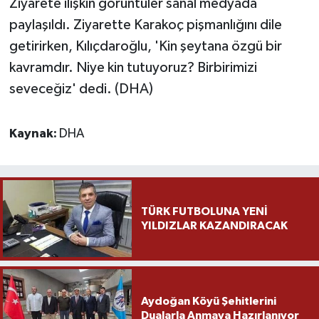
Ziyarete ilişkin görüntüler sanal medyada
paylaşıldı. Ziyarette Karakoç pişmanlığını dile
getirirken, Kılıçdaroğlu, 'Kin şeytana özgü bir
kavramdır. Niye kin tutuyoruz? Birbirimizi
seveceğiz' dedi. (DHA)
Kaynak:
DHA
TÜRK FUTBOLUNA YENİ
YILDIZLAR KAZANDIRACAK
Aydoğan Köyü Şehitlerini
Dualarla Anmaya Hazırlanıyor