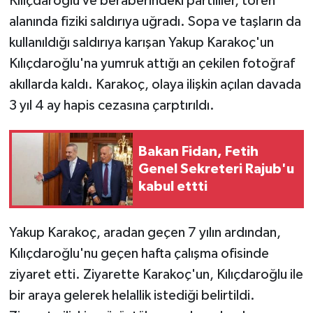
Kılıçdaroğlu ve beraberindeki partililer, tören
alanında fiziki saldırıya uğradı. Sopa ve taşların da
Yaşam
kullanıldığı saldırıya karışan Yakup Karakoç'un
Kılıçdaroğlu'na yumruk attığı an çekilen fotoğraf
Yerel
akıllarda kaldı. Karakoç, olaya ilişkin açılan davada
AboneHaber Özel
3 yıl 4 ay hapis cezasına çarptırıldı.
Bakan Fidan, Fetih
Genel Sekreteri Rajub'u
kabul ettti
Yakup Karakoç, aradan geçen 7 yılın ardından,
Kılıçdaroğlu'nu geçen hafta çalışma ofisinde
ziyaret etti. Ziyarette Karakoç'un, Kılıçdaroğlu ile
bir araya gelerek helallik istediği belirtildi.