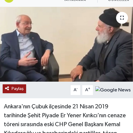
Ekonomi
Genel
Gündem
Haberde İnsan
Kültür Sanat
Magazin
Paylaş
-
+
A
A
Politika
Ankara'nın Çubuk ilçesinde 21 Nisan 2019
tarihinde Şehit Piyade Er Yener Kırıkcı'nın cenaze
Sağlık
töreni sırasında eski CHP Genel Başkanı Kemal
Son Dakika