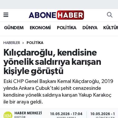
Yazarlar
Nöbetçi Eczaneler
GÜNDEM
EKONOMİ
POLİTİKA
DÜNYA
KÜLTÜ
Foto Galeri
Hava Durumu
HABERLER
POLITIKA
Video
Trafik Durumu
Kılıçdaroğlu, kendisine
yönelik saldırıya karışan
Asayiş
Süper Lig Puan Durumu ve Fikstür
kişiyle görüştü
Bilim ve Teknoloji
Tüm Manşetler
Eski CHP Genel Başkanı Kemal Kılıçdaroğlu, 2019
Çevre
Son Dakika Haberleri
yılında Ankara Çubuk'taki şehit cenazesinde
kendisine yönelik saldırıya karışan Yakup Karakoç
Dünya
Haber Arşivi
ile bir araya geldi.
Eğitim
HABER MERKEZI
10.05.2026 - 17:04
10.05.2026 - 19
EDITÖR
YAYINLANMA
GÜNCELLEME