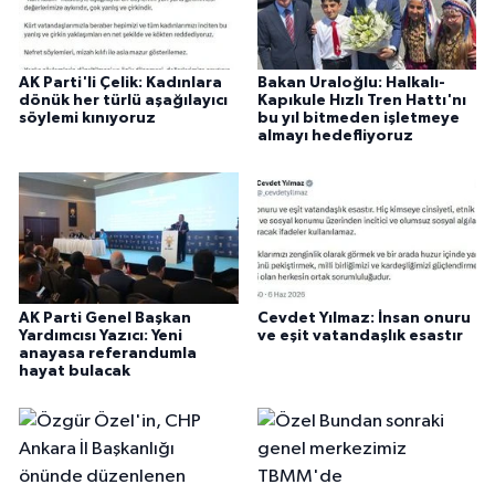
AK Parti'li Çelik: Kadınlara
Bakan Uraloğlu: Halkalı-
dönük her türlü aşağılayıcı
Kapıkule Hızlı Tren Hattı'nı
söylemi kınıyoruz
bu yıl bitmeden işletmeye
almayı hedefliyoruz
AK Parti Genel Başkan
Cevdet Yılmaz: İnsan onuru
Yardımcısı Yazıcı: Yeni
ve eşit vatandaşlık esastır
anayasa referandumla
hayat bulacak