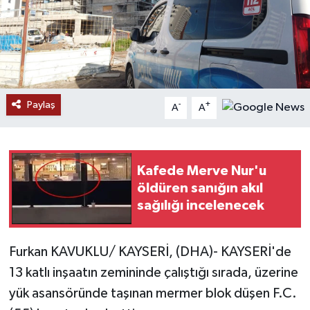
Ekonomi
Genel
Gündem
Paylaş
-
+
A
A
Haberde İnsan
Kültür Sanat
Kafede Merve Nur'u
öldüren sanığın akıl
Magazin
sağılığı incelenecek
Politika
Furkan KAVUKLU/ KAYSERİ, (DHA)- KAYSERİ'de
13 katlı inşaatın zemininde çalıştığı sırada, üzerine
Sağlık
yük asansöründe taşınan mermer blok düşen F.C.
Son Dakika