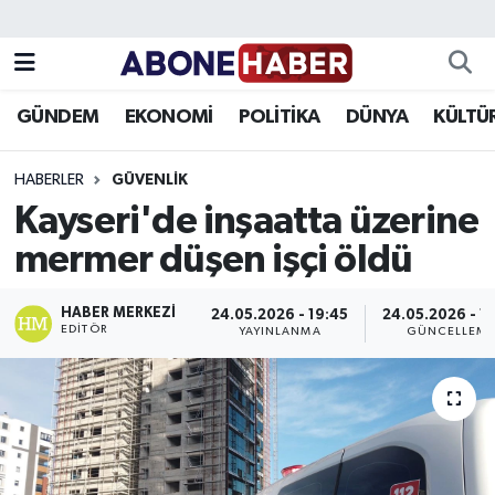
Yazarlar
Nöbetçi Eczaneler
GÜNDEM
EKONOMİ
POLİTİKA
DÜNYA
KÜLTÜ
Foto Galeri
Hava Durumu
HABERLER
GÜVENLIK
Video
Trafik Durumu
Kayseri'de inşaatta üzerine
mermer düşen işçi öldü
Asayiş
Süper Lig Puan Durumu ve Fikstür
Bilim ve Teknoloji
Tüm Manşetler
HABER MERKEZI
24.05.2026 - 19:45
24.05.2026 - 1
EDITÖR
YAYINLANMA
GÜNCELLEM
Çevre
Son Dakika Haberleri
Dünya
Haber Arşivi
Eğitim