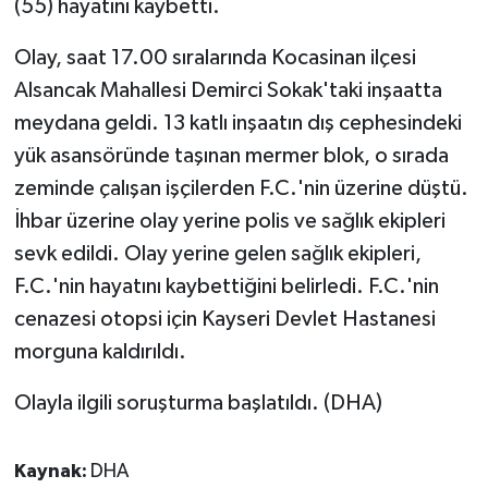
(55) hayatını kaybetti.
Yaşam
Olay, saat 17.00 sıralarında Kocasinan ilçesi
Alsancak Mahallesi Demirci Sokak'taki inşaatta
Yerel
meydana geldi. 13 katlı inşaatın dış cephesindeki
yük asansöründe taşınan mermer blok, o sırada
AboneHaber Özel
zeminde çalışan işçilerden F.C.'nin üzerine düştü.
İhbar üzerine olay yerine polis ve sağlık ekipleri
sevk edildi. Olay yerine gelen sağlık ekipleri,
F.C.'nin hayatını kaybettiğini belirledi. F.C.'nin
cenazesi otopsi için Kayseri Devlet Hastanesi
morguna kaldırıldı.
Olayla ilgili soruşturma başlatıldı. (DHA)
Kaynak:
DHA