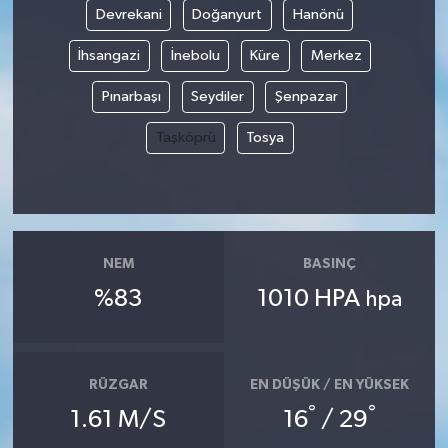
Devrekani
Doğanyurt
Hanönü
Yaşam
İhsangazi
İnebolu
Küre
Merkez
Yerel
Pınarbaşı
Seydiler
Şenpazar
Taşköprü
Tosya
AboneHaber Özel
NEM
BASINÇ
%83
1010 HPA
hpa
RÜZGAR
EN DÜŞÜK / EN YÜKSEK
°
°
1.61 M/S
16
/ 29