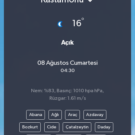
Ekonomi
°
16
Genel
Gündem
Açık
Haberde İnsan
08 Ağustos Cumartesi
04:30
Kültür Sanat
Magazin
Nem: %83, Basınç: 1010 hpa hPa,
Rüzgar: 1.61 m/s
Politika
Abana
Ağlı
Araç
Azdavay
Sağlık
Bozkurt
Cide
Çatalzeytin
Daday
Son Dakika