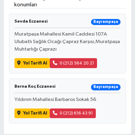
konumları
Ekonomi
Sevda Eczanesi
Bayrampaşa
Genel
Muratpaşa Mahallesi Kamil Caddesi 107A
Gündem
Ulubatlı Sağlık Ocağı Çapraz Karşısı,Muratpaşa
Muhtarlığı Çaprazı
Haberde İnsan
Yol Tarifi Al
0 (212) 564 20 21
Kültür Sanat
Berna Koç Eczanesi
Magazin
Bayrampaşa
Yıldırım Mahallesi Barbaros Sokak 56
Politika
Yol Tarifi Al
0 (212) 616 43 91
Sağlık
Son Dakika