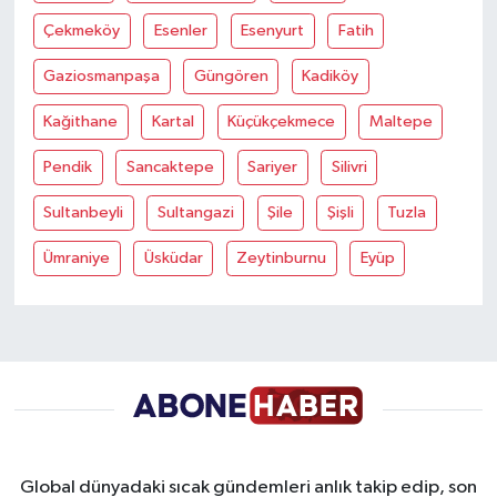
Çekmeköy
Esenler
Esenyurt
Fatih
Gaziosmanpaşa
Güngören
Kadiköy
Kağithane
Kartal
Küçükçekmece
Maltepe
Pendik
Sancaktepe
Sariyer
Silivri
Sultanbeyli
Sultangazi
Şile
Şişli
Tuzla
Ümraniye
Üsküdar
Zeytinburnu
Eyüp
Global dünyadaki sıcak gündemleri anlık takip edip, son