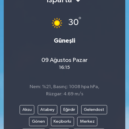
Ekonomi
°
30
Genel
Gündem
Güneşli
Haberde İnsan
09 Ağustos Pazar
16:15
Kültür Sanat
Magazin
Nem: %21, Basınç: 1008 hpa hPa,
Rüzgar: 4.69 m/s
Politika
Aksu
Atabey
Eğirdir
Gelendost
Sağlık
Gönen
Keçiborlu
Merkez
Son Dakika