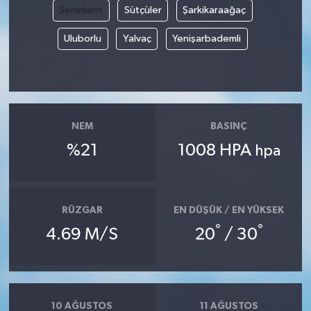
Senirkent
Sütçüler
Şarkikaraağaç
Yaşam
Uluborlu
Yalvaç
Yenişarbademli
Yerel
AboneHaber Özel
NEM
BASINÇ
%21
1008 HPA
hpa
RÜZGAR
EN DÜŞÜK / EN YÜKSEK
°
°
4.69 M/S
20
/ 30
10 AĞUSTOS
11 AĞUSTOS