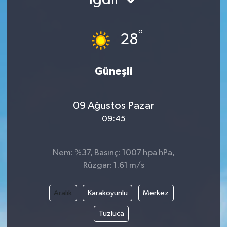
Ekonomi
°
28
Genel
Gündem
Güneşli
Haberde İnsan
09 Ağustos Pazar
09:45
Kültür Sanat
Magazin
Nem: %37, Basınç: 1007 hpa hPa,
Rüzgar: 1.61 m/s
Politika
Aralık
Karakoyunlu
Merkez
Sağlık
Tuzluca
Son Dakika