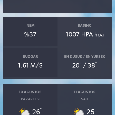
Yaşam
Yerel
NEM
BASINÇ
%37
1007 HPA
hpa
AboneHaber Özel
RÜZGAR
EN DÜŞÜK / EN YÜKSEK
°
°
1.61 M/S
20
/ 38
10 AĞUSTOS
11 AĞUSTOS
PAZARTESI
SALI
°
°
26
25