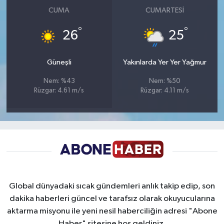
CUMA
CUMARTESI
°
°
26
25
Güneşli
Yakınlarda Yer Yer Yağmur
Nem: %43
Nem: %50
Rüzgar: 4.61 m/s
Rüzgar: 4.11 m/s
Global dünyadaki sıcak gündemleri anlık takip edip, son
dakika haberleri güncel ve tarafsız olarak okuyucularına
aktarma misyonu ile yeni nesil haberciliğin adresi "Abone
Haber" sitesine hoş geldiniz.