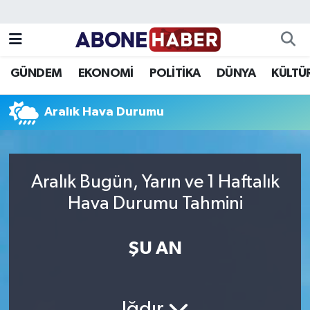
Yazarlar
Nöbetçi Eczaneler
GÜNDEM
EKONOMİ
POLİTİKA
DÜNYA
KÜLTÜ
Foto Galeri
Hava Durumu
Aralık Hava Durumu
Video
Trafik Durumu
Asayiş
Süper Lig Puan Durumu ve Fikstür
Aralık Bugün, Yarın ve 1 Haftalık
Bilim ve Teknoloji
Tüm Manşetler
Hava Durumu Tahmini
Çevre
Son Dakika Haberleri
ŞU AN
Dünya
Haber Arşivi
Eğitim
Iğdır