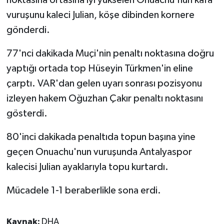
noktasına ortasına iyi yükselen Onuachu'nun kafa
vuruşunu kaleci Julian, köşe dibinden kornere
gönderdi.
77'nci dakikada Muçi'nin penaltı noktasına doğru
yaptığı ortada top Hüseyin Türkmen'in eline
çarptı. VAR'dan gelen uyarı sonrası pozisyonu
izleyen hakem Oğuzhan Çakır penaltı noktasını
gösterdi.
80'inci dakikada penaltıda topun başına yine
geçen Onuachu'nun vuruşunda Antalyaspor
kalecisi Julian ayaklarıyla topu kurtardı.
Mücadele 1-1 beraberlikle sona erdi.
Kaynak:
DHA