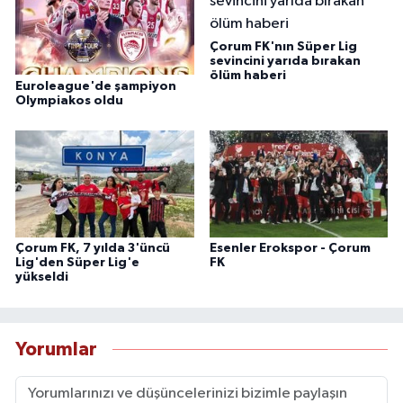
Çorum FK'nın Süper Lig
sevincini yarıda bırakan
ölüm haberi
Euroleague'de şampiyon
Olympiakos oldu
Çorum FK, 7 yılda 3'üncü
Esenler Erokspor - Çorum
Lig'den Süper Lig'e
FK
yükseldi
Yorumlar