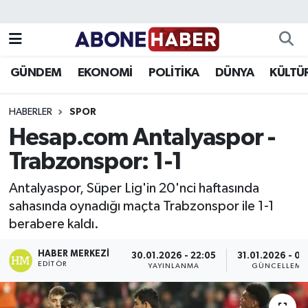
Yazarlar
Nöbetçi Eczaneler
GÜNDEM
EKONOMİ
POLİTİKA
DÜNYA
KÜLTÜ
Foto Galeri
Hava Durumu
HABERLER
SPOR
Video
Trafik Durumu
Hesap.com Antalyaspor -
Trabzonspor: 1-1
Asayiş
Süper Lig Puan Durumu ve Fikstür
Antalyaspor, Süper Lig'in 20'nci haftasında
Bilim ve Teknoloji
Tüm Manşetler
sahasında oynadığı maçta Trabzonspor ile 1-1
berabere kaldı.
Çevre
Son Dakika Haberleri
HABER MERKEZI
30.01.2026 - 22:05
31.01.2026 - 00
Dünya
Haber Arşivi
EDITÖR
YAYINLANMA
GÜNCELLEME
Eğitim