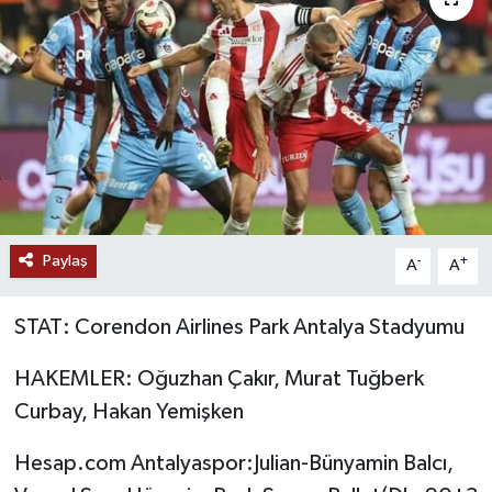
Ekonomi
Genel
Gündem
Haberde İnsan
Paylaş
Kültür Sanat
-
+
A
A
Magazin
STAT: Corendon Airlines Park Antalya Stadyumu
Politika
HAKEMLER: Oğuzhan Çakır, Murat Tuğberk
Curbay, Hakan Yemişken
Sağlık
Hesap.com Antalyaspor:Julian-Bünyamin Balcı,
Son Dakika