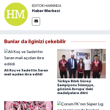
EDITÖR HAKKINDA
Haber Merkezi
Bunlar da ilginizi çekebilir
Ali Koç ve Sadettin Saran
mali açıdan ibra edildi
Türkiye Bilek Güreşi
Şampiyonu Sümeyye,
gözünü Avrupa'daki
madalyalara dikti