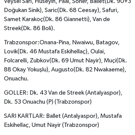
Veysel Sarı, Hüseyin, Paal, Soner, Ballet(Dk. 90+3
Doğukan Sinik), Saric(Dk. 68 Ceesay), Safuri,
Yaşam
Samet Karakoç(Dk. 86 Giannetti), Van de
Streek(Dk. 86 Boli).
Yerel
Trabzonspor:Onana-Pina, Nwaiwu, Batagov,
AboneHaber Özel
Lovik(Dk. 46 Mustafa Eskihellaç), Oulai,
Folcarelli, Zubkov(Dk. 69 Umut Nayir), Muçi(Dk.
88 Okay Yokuşlu), Augusto(Dk. 82 Nwakaeme),
Onuachu.
GOLLER: Dk. 43 Van de Streek (Antalyaspor),
Dk. 53 Onuachu (P) (Trabzonspor)
SARI KARTLAR: Ballet (Antalyaspor), Mustafa
Eskihellaç, Umut Nayir (Trabzonspor)