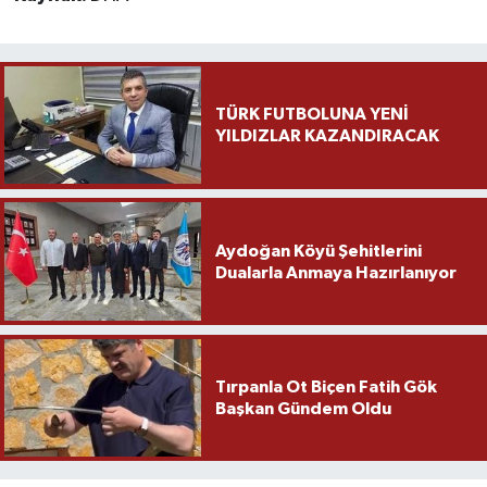
TÜRK FUTBOLUNA YENİ
YILDIZLAR KAZANDIRACAK
Aydoğan Köyü Şehitlerini
Dualarla Anmaya Hazırlanıyor
Tırpanla Ot Biçen Fatih Gök
Başkan Gündem Oldu