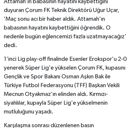
Attamah'ın babasının hayatını kaybettiğini
duyuran Çorum FK Teknik Direktörü Uğur Uçar,
Yaşam
'Maç sonu acı bir haber aldık. Attamah'ın
babasının hayatını kaybettiğini öğrendik. O
Yerel
nedenle bugün eğlencemizi fazla uzatmayacağız'
AboneHaber Özel
dedi.
1'inci Lig play-off finalinde Esenler Erokspor'u 2-0
yenerek Süper Lig'e yükselen Çorum FK, kupasını
Gençlik ve Spor Bakanı Osman Aşkın Bak ile
Türkiye Futbol Federasyonu (TFF) Başkan Vekili
Mecnun Otyakmaz'ın elinden aldı. Kırmızı-
siyahlılar, kupayla Süper Lig'e yükselmenin
mutluluğunu yaşadı.
Karşılaşma sonrası düzenlenen basın