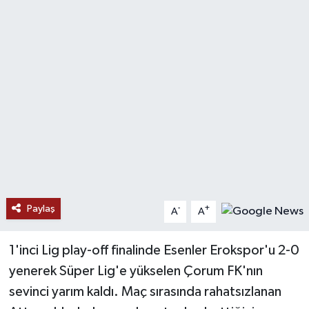
Ekonomi
Genel
Gündem
Haberde İnsan
Kültür Sanat
Magazin
Paylaş
-
+
A
A
Politika
1'inci Lig play-off finalinde Esenler Erokspor'u 2-0
yenerek Süper Lig'e yükselen Çorum FK'nın
Sağlık
sevinci yarım kaldı. Maç sırasında rahatsızlanan
Son Dakika