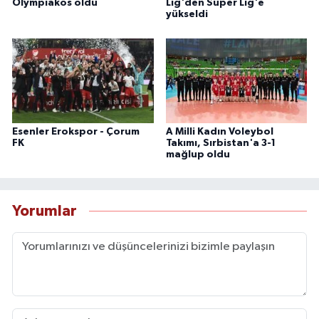
Olympiakos oldu
Lig'den Süper Lig'e
yükseldi
Esenler Erokspor - Çorum
A Milli Kadın Voleybol
FK
Takımı, Sırbistan'a 3-1
mağlup oldu
Yorumlar