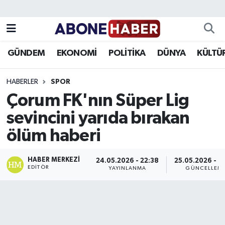
Yazarlar
Nöbetçi Eczaneler
GÜNDEM
EKONOMİ
POLİTİKA
DÜNYA
KÜLTÜ
Foto Galeri
Hava Durumu
HABERLER
SPOR
Video
Trafik Durumu
Çorum FK'nın Süper Lig
sevincini yarıda bırakan
Asayiş
Süper Lig Puan Durumu ve Fikstür
ölüm haberi
Bilim ve Teknoloji
Tüm Manşetler
HABER MERKEZI
24.05.2026 - 22:38
25.05.2026 - 0
Çevre
Son Dakika Haberleri
EDITÖR
YAYINLANMA
GÜNCELLEM
Dünya
Haber Arşivi
Eğitim