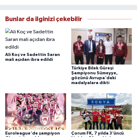
Bunlar da ilginizi çekebilir
Ali Koç ve Sadettin Saran
mali açıdan ibra edildi
Türkiye Bilek Güreşi
Şampiyonu Sümeyye,
gözünü Avrupa'daki
madalyalara dikti
Euroleague'de şampiyon
Çorum FK, 7 yılda 3'üncü