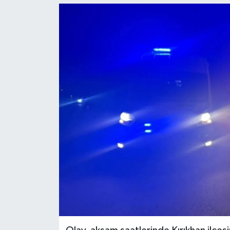
Ekonomi
Genel
Gündem
Haberde İnsan
Kültür Sanat
Magazin
Politika
Sağlık
Son Dakika