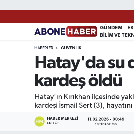
Yazarlar
Nöbetçi Eczaneler
GÜNDEM
E
BİLİM VE TEK
Foto Galeri
Hava Durumu
HABERLER
GÜVENLIK
Video
Trafik Durumu
Hatay'da su 
Asayiş
Süper Lig Puan Durumu ve Fikstür
kardeş öldü
Bilim ve Teknoloji
Tüm Manşetler
Hatay’ın Kırıkhan ilçesinde yak
Çevre
Son Dakika Haberleri
kardeşi İsmail Sert (3), hayatını
Dünya
Haber Arşivi
HABER MERKEZI
11.02.2026 - 00:49
EDITÖR
YAYINLANMA
Eğitim