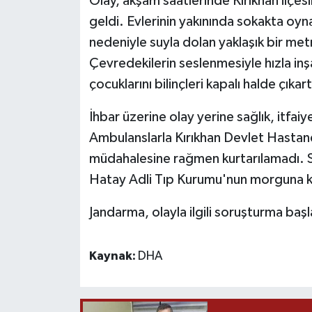
Olay, akşam saatlerinde Kırıkhan ilçe
geldi. Evlerinin yakınında sokakta oyn
Yaşam
nedeniyle suyla dolan yaklaşık bir met
Çevredekilerin seslenmesiyle hızla in
Yerel
çocuklarını bilinçleri kapalı halde çıkart
AboneHaber Özel
İhbar üzerine olay yerine sağlık, itfaiy
Ambulanslarla Kırıkhan Devlet Hastanes
müdahalesine rağmen kurtarılamadı. Se
Hatay Adli Tıp Kurumu'nun morguna kal
Jandarma, olayla ilgili soruşturma başl
Kaynak:
DHA