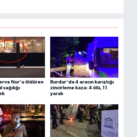
rve Nur'u öldüren
Burdur'da 4 aracın karıştığı
l sağılığı
zincirleme kaza: 4 ölü, 11
ek
yaralı