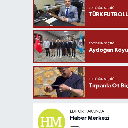
EDITÖRÜN SEÇTIĞI
TÜRK FUTBOLU
EDITÖRÜN SEÇTIĞI
Aydoğan Köyü Ş
EDITÖRÜN SEÇTIĞI
Tırpanla Ot B
EDITÖR HAKKINDA
Haber Merkezi