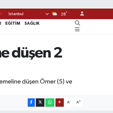
°
15
İstanbul
28
18
R
EĞİTİM
SAĞLIK
32
38
ne düşen 2
0
14
t temeline düşen Ömer (5) ve
-
+
A
A