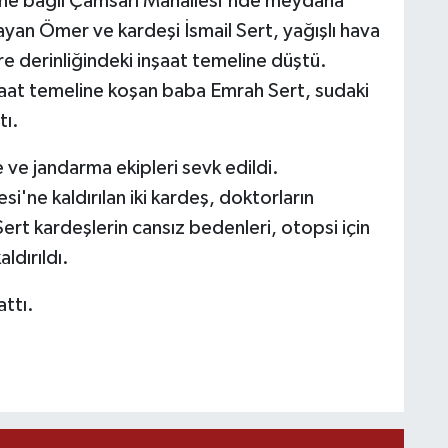
sine bağlı Çamsarı Mahallesi'nde meydana
ayan Ömer ve kardeşi İsmail Sert, yağışlı hava
re derinliğindeki inşaat temeline düştü.
şaat temeline koşan baba Emrah Sert, sudaki
tı.
e ve jandarma ekipleri sevk edildi.
i'ne kaldırılan iki kardeş, doktorların
rt kardeşlerin cansız bedenleri, otopsi için
dırıldı.
attı.