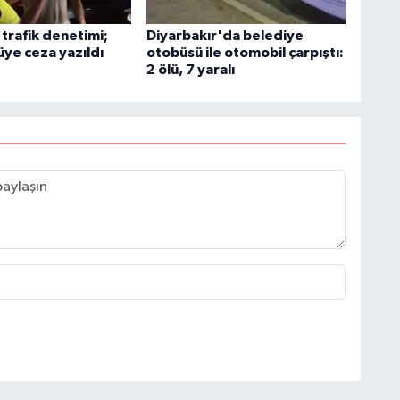
trafik denetimi;
Diyarbakır'da belediye
üye ceza yazıldı
otobüsü ile otomobil çarpıştı:
2 ölü, 7 yaralı