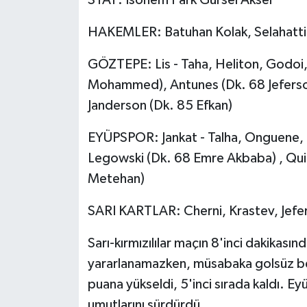
Ekonomi
HAKEMLER: Batuhan Kolak, Selahatti
Genel
GÖZTEPE: Lis - Taha, Heliton, Godoi,
Mohammed), Antunes (Dk. 68 Jeferson)
Gündem
Janderson (Dk. 85 Efkan)
Haberde İnsan
EYÜPSPOR: Jankat - Talha, Onguene, B
Legowski (Dk. 68 Emre Akbaba) , Qui
Kültür Sanat
Metehan)
Magazin
SARI KARTLAR: Cherni, Krastev, Jefe
Politika
Sarı-kırmızılılar maçın 8'inci dakikası
yararlanamazken, müsabaka golsüz b
Sağlık
puana yükseldi, 5'inci sırada kaldı. E
umutlarını sürdürdü.
Son Dakika