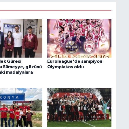
lek Güreşi
Euroleague'de şampiyon
u Sümeyye, gözünü
Olympiakos oldu
ki madalyalara