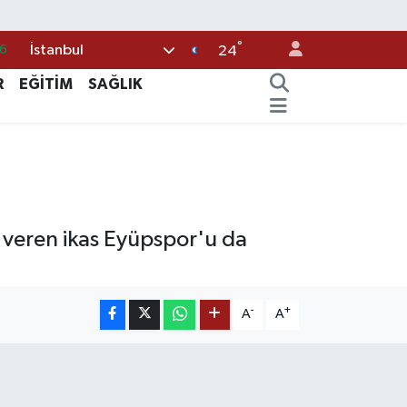
°
İstanbul
6
24
5
R
EĞİTİM
SAĞLIK
8
2
4
1
veren ikas Eyüpspor'u da
-
+
A
A