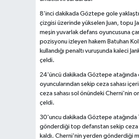
8'inci dakikada Göztepe gole yaklaştı.
Yaşam
çizgisi üzerinde yükselen Juan, topu 
Yerel
meşin yuvarlak defans oyuncusuna çarp
pozisyonu izleyen hakem Batuhan Kol
AboneHaber Özel
kullandığı penaltı vuruşunda kaleci Ja
çeldi.
24'üncü dakikada Göztepe atağında c
oyuncularından sekip ceza sahası içeri
ceza sahası sol önündeki Cherni'nin o
çeldi.
30'uncu dakikada Göztepe atağında Ta
gönderdiği top defanstan sekip ceza s
kaldı. Cherni'nin yerden gönderdiği me