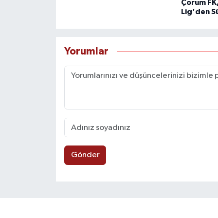
Çorum FK,
Lig'den S
Yorumlar
Gönder