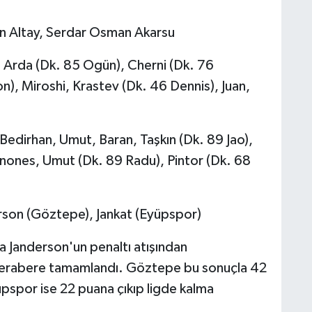
n Altay, Serdar Osman Akarsu
 Arda (Dk. 85 Ogün), Cherni (Dk. 76
, Miroshi, Krastev (Dk. 46 Dennis), Juan,
edirhan, Umut, Baran, Taşkın (Dk. 89 Jao),
nones, Umut (Dk. 89 Radu), Pintor (Dk. 68
rson (Göztepe), Jankat (Eyüpspor)
nda Janderson'un penaltı atışından
erabere tamamlandı. Göztepe bu sonuçla 42
yüpspor ise 22 puana çıkıp ligde kalma