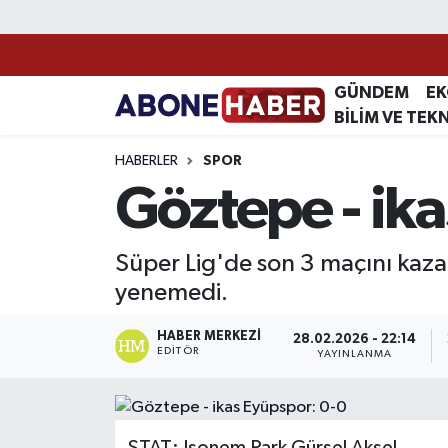
Yazarlar
Nöbetçi Eczaneler
GÜNDEM
E
BİLİM VE TEK
Foto Galeri
Hava Durumu
HABERLER
SPOR
Video
Trafik Durumu
Göztepe - ik
Asayiş
Süper Lig Puan Durumu ve Fikstür
Süper Lig'de son 3 maçını ka
Bilim ve Teknoloji
Tüm Manşetler
yenemedi.
Çevre
Son Dakika Haberleri
HABER MERKEZI
28.02.2026 - 22:14
EDITÖR
YAYINLANMA
Dünya
Haber Arşivi
Eğitim
STAT: Isonem Park Gürsel Aksel