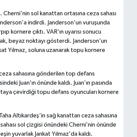
 Cherni'nin sol kanattan ortasına ceza sahası
Janderson'a indirdi. Janderson'un vuruşunda
ıp kornere çıktı. VAR'ın uyarısı sonucu
ak, beyaz noktayı gösterdi. Janderson'un
nkat Yılmaz, soluna uzanarak topu kornere
eza sahasına gönderilen top defans
sindeki Juan'ın önünde kaldı. Juan'ın pasında
rtaya çevirdiği topu defans oyuncuları kornere
ha Altıkardeş'in sağ kanattan ceza sahasına
ahası sol çizgisi önündeki Cherni'nin önünde
şin yuvarlak Jankat Yılmaz'da kaldı.