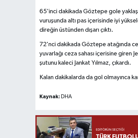
65'inci dakikada Göztepe gole yaklaştı
vuruşunda altı pas içerisinde iyi yüks
direğin üstünden dışarı çıktı.
72'nci dakikada Göztepe atağında cez
yuvarlağı ceza sahası içerisine giren 
şutunu kaleci Jankat Yılmaz, çıkardı.
Kalan dakikalarda da gol olmayınca kar
Kaynak:
DHA
EDITÖRÜN SEÇTIĞI
TÜRK FUTBOLU