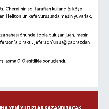
. Cherni'nin sol taraftan kullandığı köşe
elen Heliton'un kafa vuruşunda meşin yuvarlak,
a sahası önünde topla buluşan Juan, meşin
Jeferson'a bıraktı. Jeferson'un sağ çaprazdan
şılaşma 0-0 eşitlikle sonuçlandı.
NA YENİ YILDIZLAR KAZANDIRACAK