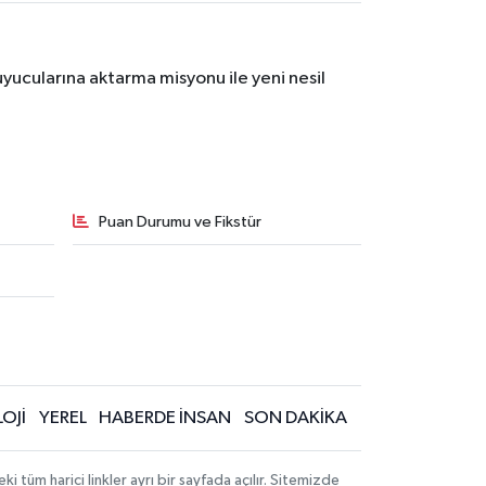
yucularına aktarma misyonu ile yeni nesil
Puan Durumu ve Fikstür
OJİ
YEREL
HABERDE İNSAN
SON DAKİKA
üm harici linkler ayrı bir sayfada açılır. Sitemizde