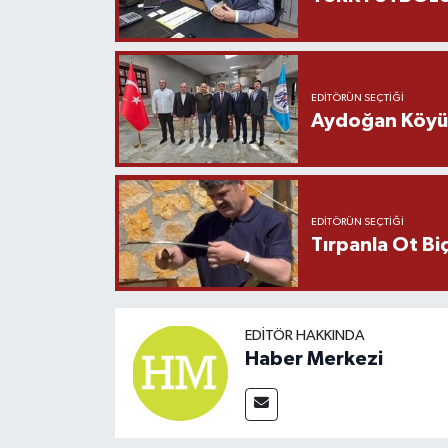
EDITÖRÜN SEÇTIĞI
Aydoğan Köyü Ş
EDITÖRÜN SEÇTIĞI
Tırpanla Ot B
EDITÖR HAKKINDA
Haber Merkezi