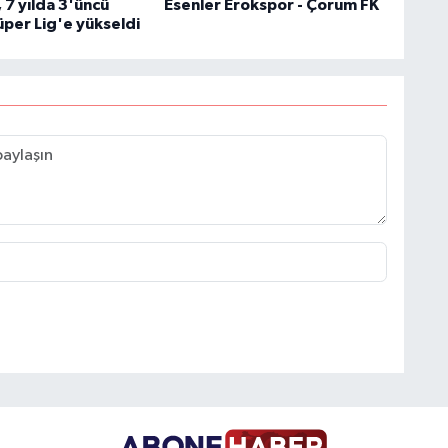
 7 yılda 3'üncü
Esenler Erokspor - Çorum FK
üper Lig'e yükseldi