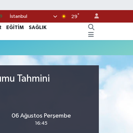
°
İstanbul
9
29
6
R
EĞİTİM
SAĞLIK
2
2
2
8
rumu Tahmini
06 Ağustos Perşembe
16:45