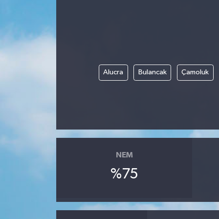
Ekonomi
Genel
Gündem
Alucra
Bulancak
Çamoluk
Haberde İnsan
Kültür Sanat
Magazin
NEM
Politika
%75
Sağlık
Son Dakika