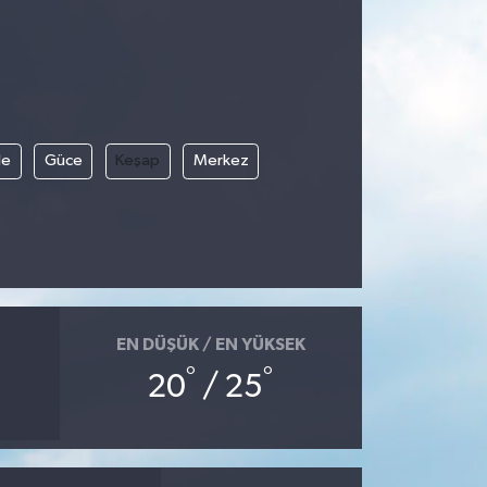
le
Güce
Keşap
Merkez
EN DÜŞÜK / EN YÜKSEK
°
°
20
/ 25