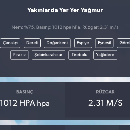
Yakınlarda Yer Yer Yağmur
Nem: %75, Basınç: 1012 hpa hPa, Rüzgar: 2.31 m/s
Çanakçı
Dereli
Doğankent
Espiye
Eynesil
Göre
Piraziz
Şebinkarahisar
Tirebolu
Yağlıdere
BASINÇ
RÜZGAR
1012 HPA
2.31 M/S
hpa