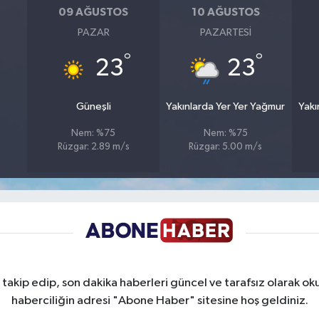
09 AĞUSTOS
10 AĞUSTOS
PAZAR
PAZARTESI
°
°
23
23
Güneşli
Yakınlarda Yer Yer Yağmur
Yakı
Nem: %75
Nem: %75
Rüzgar: 2.89 m/s
Rüzgar: 5.00 m/s
takip edip, son dakika haberleri güncel ve tarafsız olarak oku
haberciliğin adresi "Abone Haber" sitesine hoş geldiniz.