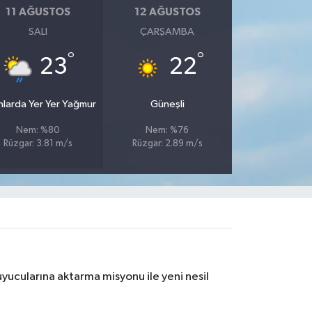
11 AĞUSTOS
12 AĞUSTOS
SALI
ÇARŞAMBA
°
°
23
22
nlarda Yer Yer Yağmur
Güneşli
Nem: %80
Nem: %76
Rüzgar: 3.81 m/s
Rüzgar: 2.89 m/s
yucularına aktarma misyonu ile yeni nesil