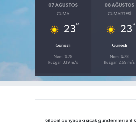
07 AĞUSTOS
08 AĞUSTOS
Yaşam
CUMA
CUMARTESI
°
°
23
23
Yerel
AboneHaber Özel
Güneşli
Güneşli
Nem: %78
Nem: %78
Rüzgar: 3.19 m/s
Rüzgar: 2.69 m/s
Global dünyadaki sıcak gündemleri anlık 