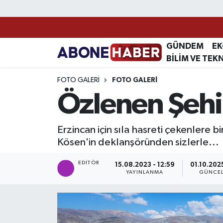
Yazarlar
Nöbetçi Eczaneler
GÜNDEM
E
BİLİM VE TEK
Foto Galeri
Hava Durumu
FOTO GALERI
FOTO GALERI
Video
Trafik Durumu
Özlenen Şehir
Asayiş
Süper Lig Puan Durumu ve Fikstür
Erzincan için sıla hasreti çekenlere 
Bilim ve Teknoloji
Tüm Manşetler
Kösen'in deklanşöründen sizlerle...
Çevre
Son Dakika Haberleri
EDITÖR
15.08.2023 - 12:59
01.10.2025
YAYINLANMA
GÜNCE
Dünya
Haber Arşivi
Eğitim