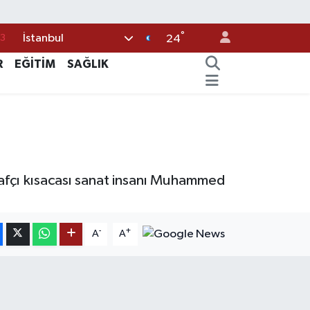
°
İstanbul
0
24
8
R
EĞİTİM
SAĞLIK
0
5
0
3
ğrafçı kısacası sanat insanı Muhammed
-
+
A
A