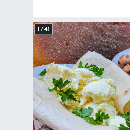
Yaşam
Yerel
1 / 41
AboneHaber Özel