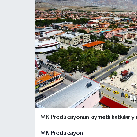
Ekonomi
Genel
Gündem
Haberde İnsan
Kültür Sanat
Magazin
Politika
MK Prodüksiyonun kıymetli katkılarıyl
Sağlık
MK Prodüksiyon
Son Dakika