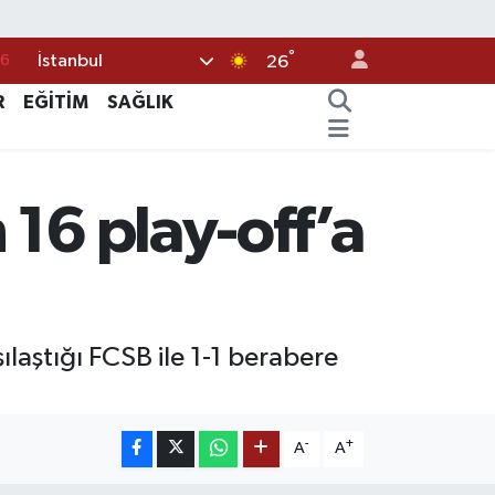
76
°
İstanbul
26
16
R
EĞİTİM
SAĞLIK
02
07
44
 16 play-off’a
0
laştığı FCSB ile 1-1 berabere
-
+
A
A