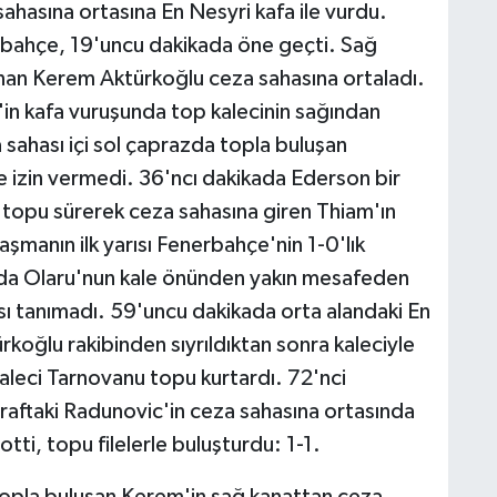
ahasına ortasına En Nesyri kafa ile vurdu.
rbahçe, 19'uncu dakikada öne geçti. Sağ
anan Kerem Aktürkoğlu ceza sahasına ortaladı.
in kafa vuruşunda top kalecinin sağından
a sahası içi sol çaprazda topla buluşan
 izin vermedi. 36'ncı dakikada Ederson bir
 topu sürerek ceza sahasına giren Thiam'ın
şmanın ilk yarısı Fenerbahçe'nin 1-0'lık
kada Olaru'nun kale önünden yakın mesafeden
ı tanımadı. 59'uncu dakikada orta alandaki En
koğlu rakibinden sıyrıldıktan sonra kaleciyle
kaleci Tarnovanu topu kurtardı. 72'nci
araftaki Radunovic'in ceza sahasına ortasında
tti, topu filelerle buluşturdu: 1-1.
topla buluşan Kerem'in sağ kanattan ceza