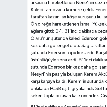
arkasına hareketlenen Nene'nin ceza s
Kaleci Tarnovanu kornere çeldi. Fene
taraftan kazanılan köşe vuruşunu kull
Ön direğe hareketlenen İsmail Yüksek'
ağlara gitti: 0-1. 31'inci dakikada cez
Olaru'nun şutunda kaleci Ederson gole
kez daha gol engel oldu. Sağ taraftan
şutunda Ederson topu kurtardı. Karşıla
üstünlüğüyle sona erdi. 51'inci daki
şutunda Ederson bir kez daha gol şans
Nesyri'nin pasıyla buluşan Kerem Aktür
karşı karşıya kaldı. Kerem'in şutunda 
dakikada FCSB eşitliği yakaladı. Sol t
seken topla buluşan kale önündeki Ciso
81'inci dakikada Asensio'nun pasıyla 