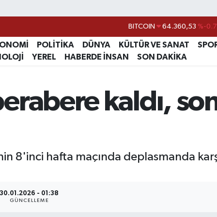
BITCOIN
64.360,53
%-0.
DOLAR
47,7143
%0.
KONOMİ
POLİTİKA
DÜNYA
KÜLTÜR VE SANAT
SPO
EURO
55,0317
%-0.
NOLOJİ
YEREL
HABERDE İNSAN
SON DAKİKA
STERLİN
64,2463
%0.
GRAM ALTIN
6574.81
%1.
rabere kaldı, son
BİST100
13.799
%7
in 8'inci hafta maçında deplasmanda karşı
30.01.2026 - 01:38
GÜNCELLEME