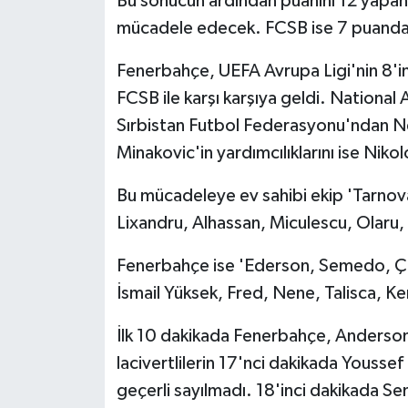
Bu sonucun ardından puanını 12 yapan
mücadele edecek. FCSB ise 7 puanda 
Yaşam
Fenerbahçe, UEFA Avrupa Ligi'nin 8'
Yerel
FCSB ile karşı karşıya geldi. Nation
Sırbistan Futbol Federasyonu'ndan N
AboneHaber Özel
Minakovic'in yardımcılıklarını ise Nik
Bu mücadeleye ev sahibi ekip 'Tarno
Lixandru, Alhassan, Miculescu, Olaru, Po
Fenerbahçe ise 'Ederson, Semedo, Ç
İsmail Yüksek, Fred, Nene, Talisca, Ke
İlk 10 dakikada Fenerbahçe, Anderson T
lacivertlilerin 17'nci dakikada Yousse
geçerli sayılmadı. 18'inci dakikada 