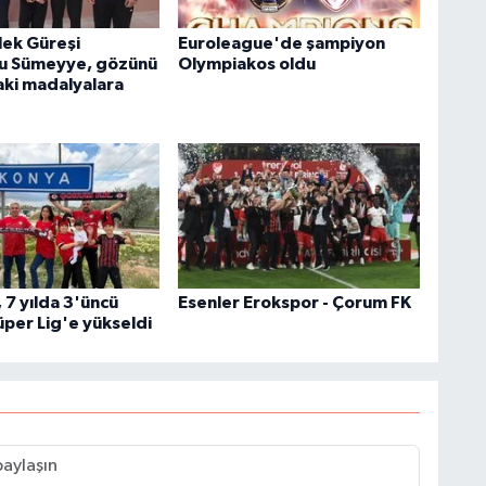
lek Güreşi
Euroleague'de şampiyon
u Sümeyye, gözünü
Olympiakos oldu
ki madalyalara
 7 yılda 3'üncü
Esenler Erokspor - Çorum FK
üper Lig'e yükseldi