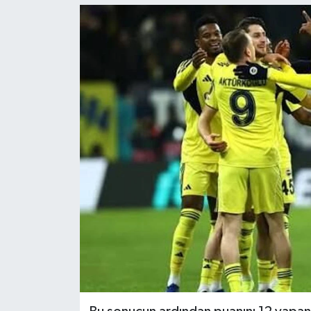
Ekonomi
Genel
Gündem
Haberde İnsan
Kültür Sanat
Magazin
Politika
Sağlık
Son Dakika