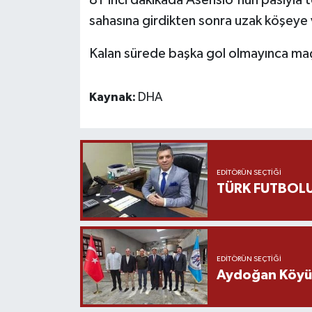
sahasına girdikten sonra uzak köşeye 
Kalan sürede başka gol olmayınca maç
Kaynak:
DHA
EDITÖRÜN SEÇTIĞI
TÜRK FUTBOLU
EDITÖRÜN SEÇTIĞI
Aydoğan Köyü Ş