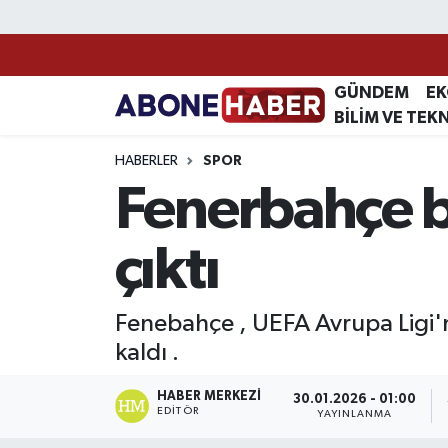
Yazarlar
Nöbetçi Eczaneler
GÜNDEM
E
BİLİM VE TEK
Foto Galeri
Hava Durumu
HABERLER
SPOR
Video
Trafik Durumu
Fenerbahçe be
Asayiş
Süper Lig Puan Durumu ve Fikstür
çıktı
Bilim ve Teknoloji
Tüm Manşetler
Fenebahçe , UEFA Avrupa Ligi'n
Çevre
Son Dakika Haberleri
kaldı .
Dünya
Haber Arşivi
HABER MERKEZI
30.01.2026 - 01:00
EDITÖR
YAYINLANMA
Eğitim