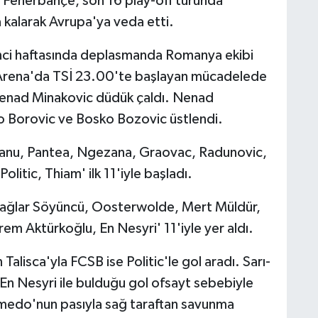
 Fenerbahçe, son 16 play-off turunda
kalarak Avrupa'ya veda etti.
inci haftasında deplasmanda Romanya ekibi
al Arena'da TSİ 23.00'te başlayan mücadelede
enad Minakovic düdük çaldı. Nenad
olo Borovic ve Bosko Bozovic üstlendi.
vanu, Pantea, Ngezana, Graovac, Radunovic,
litic, Thiam' ilk 11'iyle başladı.
ağlar Söyüncü, Oosterwolde, Mert Müldür,
rem Aktürkoğlu, En Nesyri' 11'iyle yer aldı.
alisca'yla FCSB ise Politic'le gol aradı. Sarı-
f En Nesyri ile bulduğu gol ofsayt sebebiyle
Semedo'nun pasıyla sağ taraftan savunma