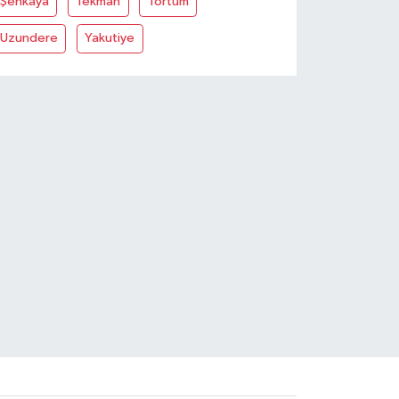
Şenkaya
Tekman
Tortum
Uzundere
Yakutiye