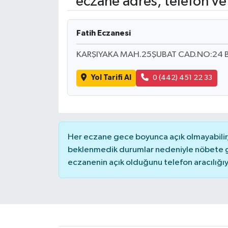
eczane adres, telefon ve
Ekonomi
Fatih Eczanesi
Genel
KARŞIYAKA MAH.25ŞUBAT CAD.NO:24 
Gündem
Yol Tarifi Al
0 (442) 451 22 33
Haberde İnsan
Kültür Sanat
Her eczane gece boyunca açık olmayabilir, 
Magazin
beklenmedik durumlar nedeniyle nöbete g
eczanenin açık olduğunu telefon aracılığıyla 
Politika
Sağlık
Son Dakika