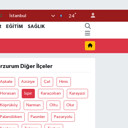
°
İstanbul
2
24
8
R
EĞİTİM
SAĞLIK
2
6
4
rzurum Diğer İlçeler
1
Aşkale
Aziziye
Çat
Hinis
Horasan
İspir
Karaçoban
Karayazi
Köprüköy
Narman
Oltu
Olur
Palandöken
Pasinler
Pazaryolu