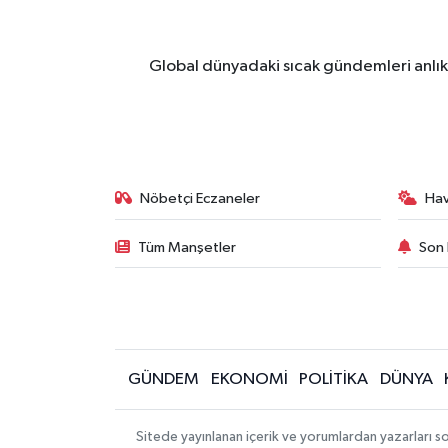
Yaşam
Global dünyadaki sıcak gündemleri anlık 
Yerel
AboneHaber Özel
Nöbetçi Eczaneler
Ha
Tüm Manşetler
Son 
GÜNDEM
EKONOMİ
POLİTİKA
DÜNYA
Sitede yayınlanan içerik ve yorumlardan yazarları s