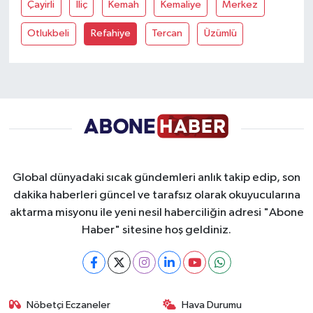
Çayirli
İliç
Kemah
Kemaliye
Merkez
Yaşam
Otlukbeli
Refahiye
Tercan
Üzümlü
Yerel
AboneHaber Özel
Global dünyadaki sıcak gündemleri anlık takip edip, son
dakika haberleri güncel ve tarafsız olarak okuyucularına
aktarma misyonu ile yeni nesil haberciliğin adresi "Abone
Haber" sitesine hoş geldiniz.
Nöbetçi Eczaneler
Hava Durumu