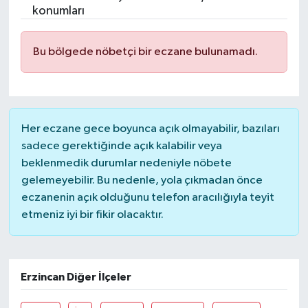
konumları
Ekonomi
Bu bölgede nöbetçi bir eczane bulunamadı.
Genel
Gündem
Her eczane gece boyunca açık olmayabilir, bazıları
Haberde İnsan
sadece gerektiğinde açık kalabilir veya
beklenmedik durumlar nedeniyle nöbete
Kültür Sanat
gelemeyebilir. Bu nedenle, yola çıkmadan önce
eczanenin açık olduğunu telefon aracılığıyla teyit
Magazin
etmeniz iyi bir fikir olacaktır.
Politika
Sağlık
Erzincan Diğer İlçeler
Son Dakika