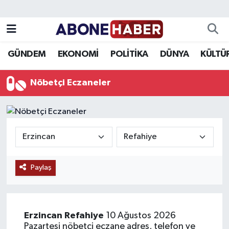
Yazarlar
Nöbetçi Eczaneler
GÜNDEM
EKONOMİ
POLİTİKA
DÜNYA
KÜLTÜ
Foto Galeri
Hava Durumu
Nöbetçi Eczaneler
Video
Trafik Durumu
Asayiş
Süper Lig Puan Durumu ve Fikstür
Bilim ve Teknoloji
Tüm Manşetler
Paylaş
Çevre
Son Dakika Haberleri
Dünya
Haber Arşivi
Erzincan
Refahiye
10 Ağustos 2026
Eğitim
Pazartesi nöbetçi eczane adres, telefon ve