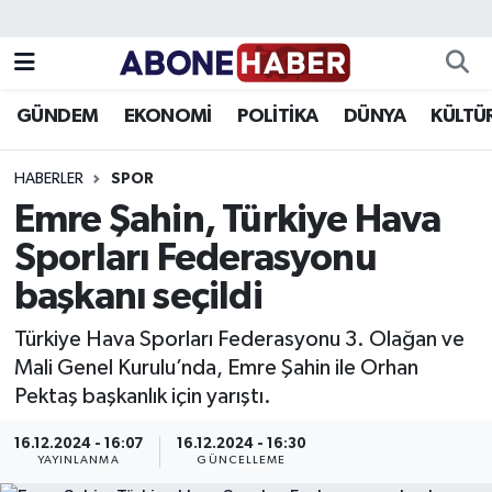
Yazarlar
Nöbetçi Eczaneler
GÜNDEM
EKONOMİ
POLİTİKA
DÜNYA
KÜLTÜ
Foto Galeri
Hava Durumu
HABERLER
SPOR
Video
Trafik Durumu
Emre Şahin, Türkiye Hava
Sporları Federasyonu
Asayiş
Süper Lig Puan Durumu ve Fikstür
başkanı seçildi
Bilim ve Teknoloji
Tüm Manşetler
Türkiye Hava Sporları Federasyonu 3. Olağan ve
Çevre
Son Dakika Haberleri
Mali Genel Kurulu’nda, Emre Şahin ile Orhan
Pektaş başkanlık için yarıştı.
Dünya
Haber Arşivi
16.12.2024 - 16:07
16.12.2024 - 16:30
YAYINLANMA
GÜNCELLEME
Eğitim