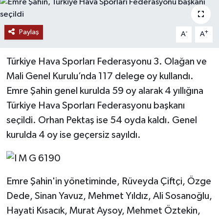
Ekonomi
Paylaş
-
+
A
A
Genel
Türkiye Hava Sporları Federasyonu 3. Olağan ve
Gündem
Mali Genel Kurulu’nda 117 delege oy kullandı.
Emre Şahin genel kurulda 59 oy alarak 4 yıllığına
Haberde İnsan
Türkiye Hava Sporları Federasyonu başkanı
Kültür Sanat
seçildi. Orhan Pektaş ise 54 oyda kaldı. Genel
kurulda 4 oy ise geçersiz sayıldı.
Magazin
Politika
Emre Şahin'in yönetiminde, Rüveyda Çiftçi, Özge
Sağlık
Dede, Sinan Yavuz, Mehmet Yıldız, Ali Sosanoğlu,
Hayati Kısacık, Murat Aysoy, Mehmet Öztekin,
Son Dakika