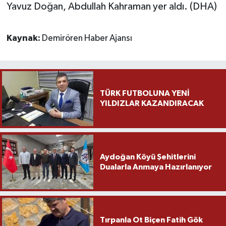
Yavuz Doğan, Abdullah Kahraman yer aldı. (DHA)
Yaşam
Kaynak:
Demirören Haber Ajansı
Yerel
AboneHaber Özel
TÜRK FUTBOLUNA YENİ
YILDIZLAR KAZANDIRACAK
Aydoğan Köyü Şehitlerini
Dualarla Anmaya Hazırlanıyor
Tırpanla Ot Biçen Fatih Gök