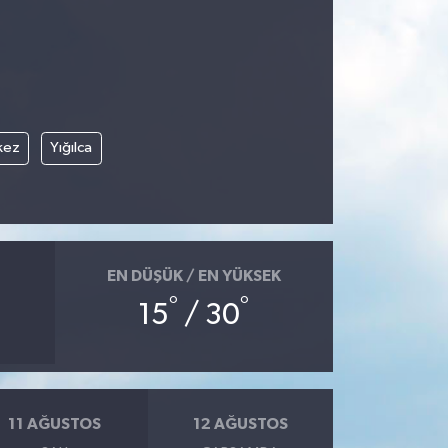
kez
Yığılca
EN DÜŞÜK / EN YÜKSEK
°
°
15
/ 30
11 AĞUSTOS
12 AĞUSTOS