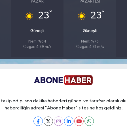
PAZAR
PAZARTESI
°
°
23
23
Güneşli
Güneşli
Nem: %64
Nem: %75
Rüzgar: 4.89 m/s
Rüzgar: 4.81 m/s
takip edip, son dakika haberleri güncel ve tarafsız olarak oku
haberciliğin adresi "Abone Haber" sitesine hoş geldiniz.