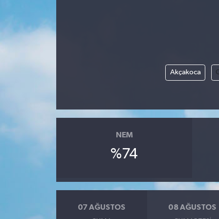
Ekonomi
Genel
Gündem
Akçakoca
Haberde İnsan
Kültür Sanat
NEM
Magazin
%74
Politika
Sağlık
07 AĞUSTOS
08 AĞUSTOS
Son Dakika