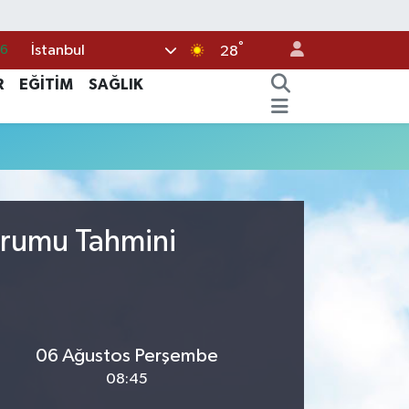
°
İstanbul
66
28
05
R
EĞİTİM
SAĞLIK
18
22
39
0
urumu Tahmini
06 Ağustos Perşembe
08:45