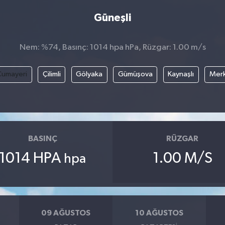
Güneşli
Nem: %74, Basınç: 1014 hpa hPa, Rüzgar: 1.00 m/s
Cumayeri
Çilimli
Gölyaka
Gümüşova
Kaynaşlı
Mer
BASINÇ
RÜZGAR
1014 HPA
1.00 M/S
hpa
09 AĞUSTOS
10 AĞUSTOS