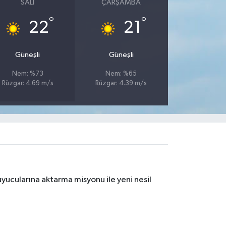
SALI
ÇARŞAMBA
°
°
22
21
Güneşli
Güneşli
Nem: %73
Nem: %65
Rüzgar: 4.69 m/s
Rüzgar: 4.39 m/s
yucularına aktarma misyonu ile yeni nesil