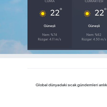
CUMA
CUMARTESI
°
°
Yaşam
22
22
Yerel
Güneşli
Güneşli
AboneHaber Özel
Nem: %74
Nem: %62
Rüzgar: 4.11 m/s
Rüzgar: 4.50 m/s
Global dünyadaki sıcak gündemleri anlık 