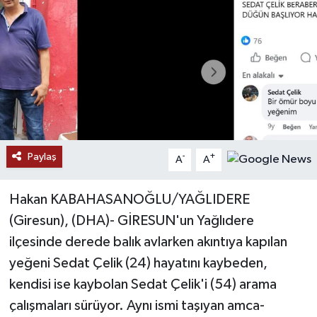
Ekonomi
Genel
Gündem
Haberde İnsan
Paylaş
-
+
A
A
Kültür Sanat
Hakan KABAHASANOĞLU/YAĞLIDERE
Magazin
(Giresun), (DHA)- GİRESUN'un Yağlıdere
ilçesinde derede balık avlarken akıntıya kapılan
Politika
yeğeni Sedat Çelik (24) hayatını kaybeden,
Sağlık
kendisi ise kaybolan Sedat Çelik'i (54) arama
çalışmaları sürüyor. Aynı ismi taşıyan amca-
Son Dakika