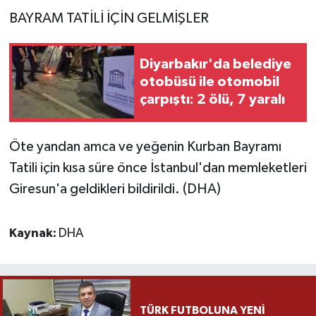
BAYRAM TATİLİ İÇİN GELMİŞLER
Diyarbakır'da belediye
otobüsü ile otomobil
çarpıştı: 2 ölü, 7 yaralı
Öte yandan amca ve yeğenin Kurban Bayramı
Tatili için kısa süre önce İstanbul'dan memleketleri
Giresun'a geldikleri bildirildi. (DHA)
Kaynak:
DHA
TÜRK FUTBOLUNA YENİ