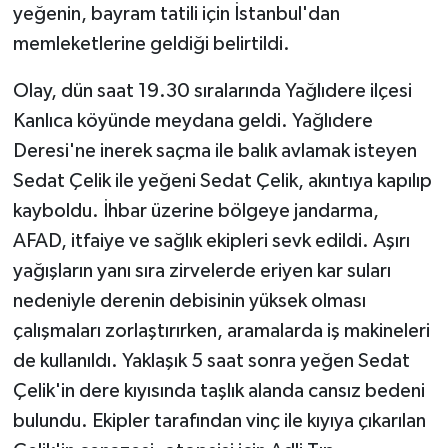
yeğenin, bayram tatili için İstanbul'dan
memleketlerine geldiği belirtildi.
Yaşam
Olay, dün saat 19.30 sıralarında Yağlıdere ilçesi
Yerel
Kanlıca köyünde meydana geldi. Yağlıdere
AboneHaber Özel
Deresi'ne inerek saçma ile balık avlamak isteyen
Sedat Çelik ile yeğeni Sedat Çelik, akıntıya kapılıp
kayboldu. İhbar üzerine bölgeye jandarma,
AFAD, itfaiye ve sağlık ekipleri sevk edildi. Aşırı
yağışların yanı sıra zirvelerde eriyen kar suları
nedeniyle derenin debisinin yüksek olması
çalışmaları zorlaştırırken, aramalarda iş makineleri
de kullanıldı. Yaklaşık 5 saat sonra yeğen Sedat
Çelik'in dere kıyısında taşlık alanda cansız bedeni
bulundu. Ekipler tarafından vinç ile kıyıya çıkarılan