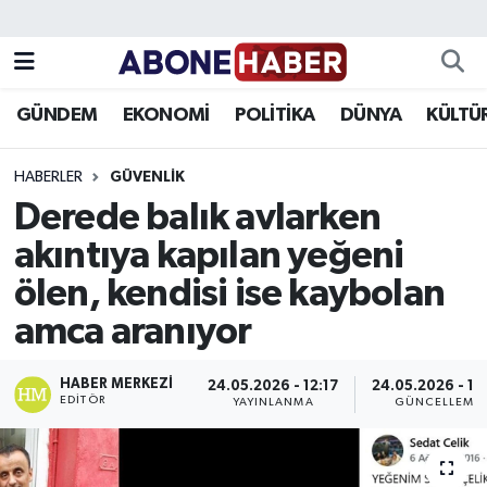
Yazarlar
Nöbetçi Eczaneler
GÜNDEM
EKONOMİ
POLİTİKA
DÜNYA
KÜLTÜ
Foto Galeri
Hava Durumu
HABERLER
GÜVENLIK
Video
Trafik Durumu
Derede balık avlarken
akıntıya kapılan yeğeni
Asayiş
Süper Lig Puan Durumu ve Fikstür
ölen, kendisi ise kaybolan
Bilim ve Teknoloji
Tüm Manşetler
amca aranıyor
Çevre
Son Dakika Haberleri
HABER MERKEZI
24.05.2026 - 12:17
24.05.2026 - 12
EDITÖR
YAYINLANMA
GÜNCELLEME
Dünya
Haber Arşivi
Eğitim