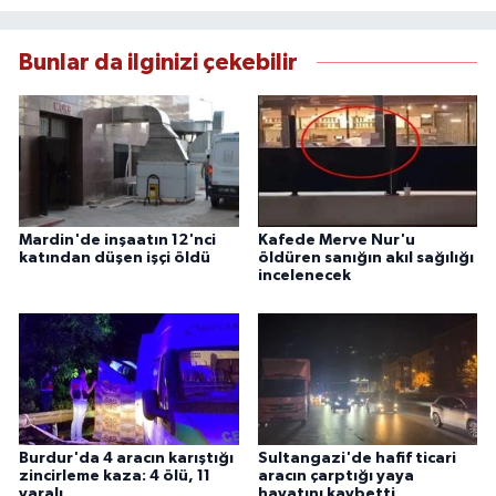
Bunlar da ilginizi çekebilir
Mardin'de inşaatın 12'nci
Kafede Merve Nur'u
katından düşen işçi öldü
öldüren sanığın akıl sağılığı
incelenecek
Burdur'da 4 aracın karıştığı
Sultangazi'de hafif ticari
zincirleme kaza: 4 ölü, 11
aracın çarptığı yaya
yaralı
hayatını kaybetti