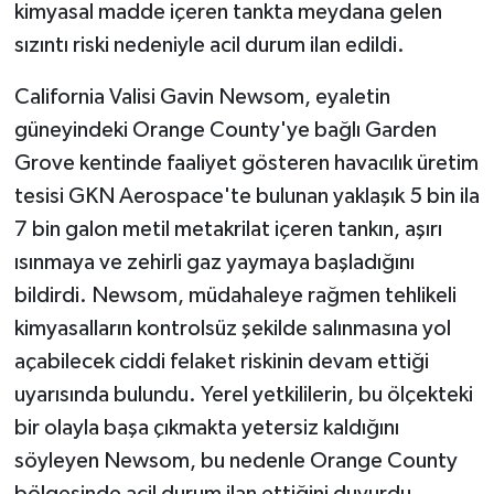
kimyasal madde içeren tankta meydana gelen
sızıntı riski nedeniyle acil durum ilan edildi.
Yaşam
California Valisi Gavin Newsom, eyaletin
Yerel
güneyindeki Orange County'ye bağlı Garden
Grove kentinde faaliyet gösteren havacılık üretim
AboneHaber Özel
tesisi GKN Aerospace'te bulunan yaklaşık 5 bin ila
7 bin galon metil metakrilat içeren tankın, aşırı
ısınmaya ve zehirli gaz yaymaya başladığını
bildirdi. Newsom, müdahaleye rağmen tehlikeli
kimyasalların kontrolsüz şekilde salınmasına yol
açabilecek ciddi felaket riskinin devam ettiği
uyarısında bulundu. Yerel yetkililerin, bu ölçekteki
bir olayla başa çıkmakta yetersiz kaldığını
söyleyen Newsom, bu nedenle Orange County
bölgesinde acil durum ilan ettiğini duyurdu.