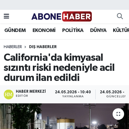
Yazarlar
Nöbetçi Eczaneler
GÜNDEM
EKONOMİ
POLİTİKA
DÜNYA
KÜLTÜ
Foto Galeri
Hava Durumu
HABERLER
DIŞ HABERLER
Video
Trafik Durumu
California'da kimyasal
sızıntı riski nedeniyle acil
Asayiş
Süper Lig Puan Durumu ve Fikstür
durum ilan edildi
Bilim ve Teknoloji
Tüm Manşetler
HABER MERKEZI
24.05.2026 - 10:40
24.05.2026 - 1
Çevre
Son Dakika Haberleri
EDITÖR
YAYINLANMA
GÜNCELLEM
Dünya
Haber Arşivi
Eğitim