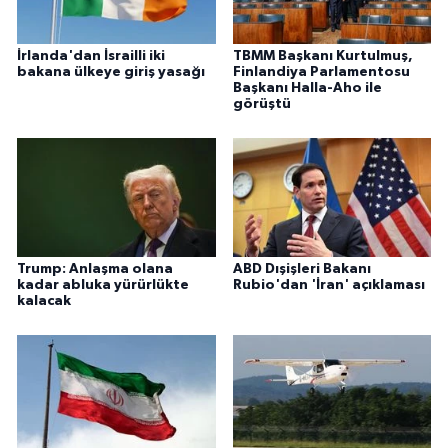
İrlanda'dan İsrailli iki
TBMM Başkanı Kurtulmuş,
bakana ülkeye giriş yasağı
Finlandiya Parlamentosu
Başkanı Halla-Aho ile
görüştü
Trump: Anlaşma olana
ABD Dışişleri Bakanı
kadar abluka yürürlükte
Rubio'dan 'İran' açıklaması
kalacak