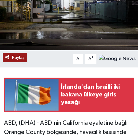
Ekonomi
Genel
Gündem
Paylaş
Haberde İnsan
-
+
A
A
Kültür Sanat
İrlanda'dan İsrailli iki
Magazin
bakana ülkeye giriş
yasağı
Politika
Sağlık
ABD, (DHA) - ABD'nin California eyaletine bağlı
Orange County bölgesinde, havacılık tesisinde
Son Dakika