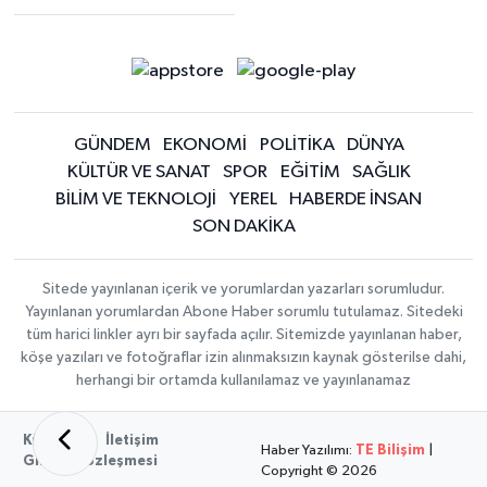
GÜNDEM
EKONOMİ
POLİTİKA
DÜNYA
KÜLTÜR VE SANAT
SPOR
EĞİTİM
SAĞLIK
BİLİM VE TEKNOLOJİ
YEREL
HABERDE İNSAN
SON DAKİKA
Sitede yayınlanan içerik ve yorumlardan yazarları sorumludur.
Yayınlanan yorumlardan Abone Haber sorumlu tutulamaz. Sitedeki
tüm harici linkler ayrı bir sayfada açılır. Sitemizde yayınlanan haber,
köşe yazıları ve fotoğraflar izin alınmaksızın kaynak gösterilse dahi,
herhangi bir ortamda kullanılamaz ve yayınlanamaz
Künye
İletişim
Haber Yazılımı:
TE Bilişim
|
Gizlilik Sözleşmesi
Copyright © 2026