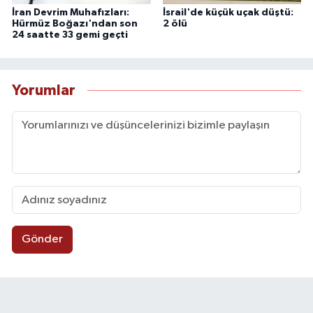
İran Devrim Muhafızları:
İsrail'de küçük uçak düştü:
Hürmüz Boğazı'ndan son
2 ölü
24 saatte 33 gemi geçti
Yorumlar
Gönder