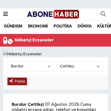
Yazarlar
Nöbetçi Eczaneler
GÜNDEM
EKONOMİ
POLİTİKA
DÜNYA
KÜLTÜ
Foto Galeri
Hava Durumu
Nöbetçi Eczaneler
Video
Trafik Durumu
Asayiş
Süper Lig Puan Durumu ve Fikstür
Bilim ve Teknoloji
Tüm Manşetler
Paylaş
Çevre
Son Dakika Haberleri
Dünya
Haber Arşivi
Burdur
Çeltikçi
07 Ağustos 2026 Cuma
Eğitim
nöbetçi eczane adres, telefon ve konumları