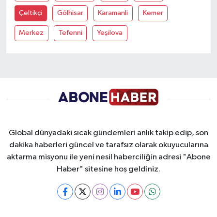
Çeltikçi
Gölhisar
Karamanli
Kemer
Yaşam
Merkez
Tefenni
Yeşilova
Yerel
AboneHaber Özel
Global dünyadaki sıcak gündemleri anlık takip edip, son
dakika haberleri güncel ve tarafsız olarak okuyucularına
aktarma misyonu ile yeni nesil haberciliğin adresi "Abone
Haber" sitesine hoş geldiniz.