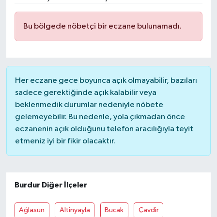
Ekonomi
Bu bölgede nöbetçi bir eczane bulunamadı.
Genel
Gündem
Her eczane gece boyunca açık olmayabilir, bazıları
Haberde İnsan
sadece gerektiğinde açık kalabilir veya
beklenmedik durumlar nedeniyle nöbete
Kültür Sanat
gelemeyebilir. Bu nedenle, yola çıkmadan önce
eczanenin açık olduğunu telefon aracılığıyla teyit
Magazin
etmeniz iyi bir fikir olacaktır.
Politika
Burdur Diğer İlçeler
Sağlık
Ağlasun
Altinyayla
Bucak
Çavdir
Son Dakika