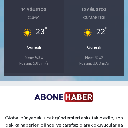
14 AĞUSTOS
15 AĞUSTOS
CUMA
CUMARTESI
°
°
23
22
Güneşli
Güneşli
Nem: %34
Nem: %42
Rüzgar: 5.89 m/s
Rüzgar: 3.00 m/s
Global dünyadaki sıcak gündemleri anlık takip edip, son
dakika haberleri güncel ve tarafsız olarak okuyucularına