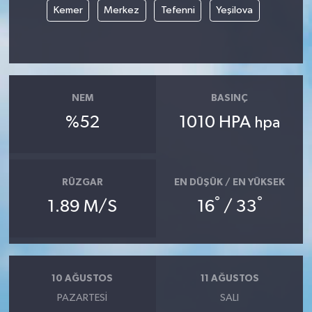
Kemer
Merkez
Tefenni
Yeşilova
Yaşam
Yerel
NEM
BASINÇ
AboneHaber Özel
%52
1010 HPA
hpa
RÜZGAR
EN DÜŞÜK / EN YÜKSEK
°
°
1.89 M/S
16
/ 33
10 AĞUSTOS
11 AĞUSTOS
PAZARTESI
SALI