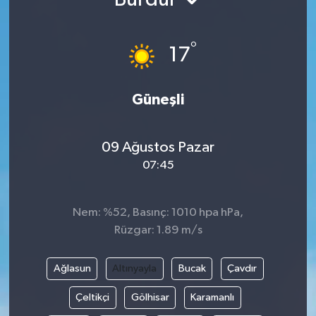
Ekonomi
°
17
Genel
Gündem
Güneşli
Haberde İnsan
09 Ağustos Pazar
07:45
Kültür Sanat
Magazin
Nem: %52, Basınç: 1010 hpa hPa,
Rüzgar: 1.89 m/s
Politika
Ağlasun
Altınyayla
Bucak
Çavdır
Sağlık
Çeltikçi
Gölhisar
Karamanlı
Son Dakika