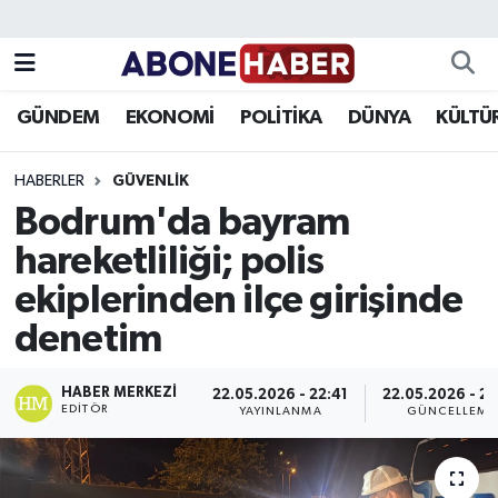
Yazarlar
Nöbetçi Eczaneler
GÜNDEM
EKONOMİ
POLİTİKA
DÜNYA
KÜLTÜ
Foto Galeri
Hava Durumu
HABERLER
GÜVENLIK
Video
Trafik Durumu
Bodrum'da bayram
hareketliliği; polis
Asayiş
Süper Lig Puan Durumu ve Fikstür
ekiplerinden ilçe girişinde
Bilim ve Teknoloji
Tüm Manşetler
denetim
Çevre
Son Dakika Haberleri
HABER MERKEZI
22.05.2026 - 22:41
22.05.2026 - 22
EDITÖR
YAYINLANMA
GÜNCELLEME
Dünya
Haber Arşivi
Eğitim