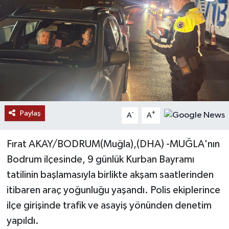
Ekonomi
Genel
Gündem
Haberde İnsan
Paylaş
-
+
A
A
Kültür Sanat
Fırat AKAY/BODRUM(Muğla),(DHA) -MUĞLA'nın
Magazin
Bodrum ilçesinde, 9 günlük Kurban Bayramı
tatilinin başlamasıyla birlikte akşam saatlerinden
Politika
itibaren araç yoğunluğu yaşandı. Polis ekiplerince
Sağlık
ilçe girişinde trafik ve asayiş yönünden denetim
yapıldı.
Son Dakika