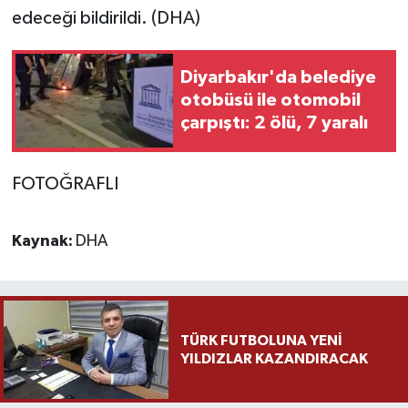
edeceği bildirildi. (DHA)
Diyarbakır'da belediye
otobüsü ile otomobil
çarpıştı: 2 ölü, 7 yaralı
FOTOĞRAFLI
Kaynak:
DHA
TÜRK FUTBOLUNA YENİ
YILDIZLAR KAZANDIRACAK