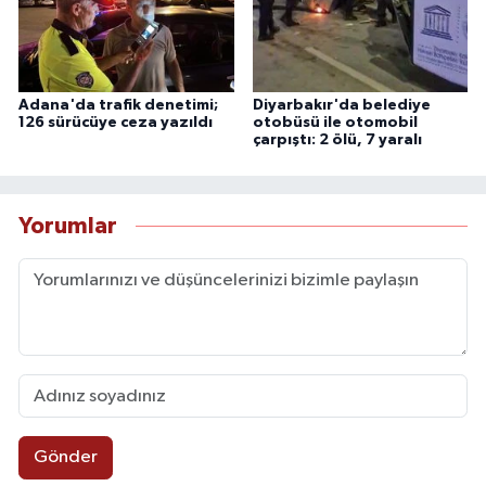
Adana'da trafik denetimi;
Diyarbakır'da belediye
126 sürücüye ceza yazıldı
otobüsü ile otomobil
çarpıştı: 2 ölü, 7 yaralı
Yorumlar
Gönder