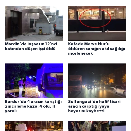
Mardin'de inşaatın 12'nci
Kafede Merve Nur'u
katından düşen işçi öldü
öldüren sanığın akıl sağılığı
incelenecek
Burdur'da 4 aracın karıştığı
Sultangazi'de hafif ticari
zincirleme kaza: 4 ölü, 11
aracın çarptığı yaya
yaralı
hayatını kaybetti