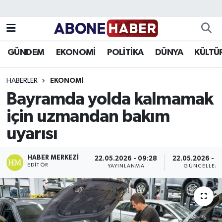
Yazarlar
Nöbetçi Eczaneler
GÜNDEM
EKONOMİ
POLİTİKA
DÜNYA
KÜLTÜ
Foto Galeri
Hava Durumu
HABERLER
EKONOMI
Video
Trafik Durumu
Bayramda yolda kalmamak
için uzmandan bakım
Asayiş
Süper Lig Puan Durumu ve Fikstür
uyarısı
Bilim ve Teknoloji
Tüm Manşetler
HABER MERKEZI
22.05.2026 - 09:28
22.05.2026 - 0
Çevre
Son Dakika Haberleri
EDITÖR
YAYINLANMA
GÜNCELLEM
Dünya
Haber Arşivi
Eğitim