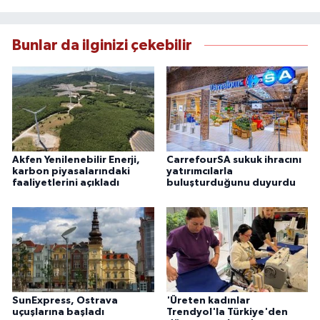
Bunlar da ilginizi çekebilir
Akfen Yenilenebilir Enerji,
CarrefourSA sukuk ihracını
karbon piyasalarındaki
yatırımcılarla
faaliyetlerini açıkladı
buluşturduğunu duyurdu
SunExpress, Ostrava
'Üreten kadınlar
uçuşlarına başladı
Trendyol'la Türkiye'den