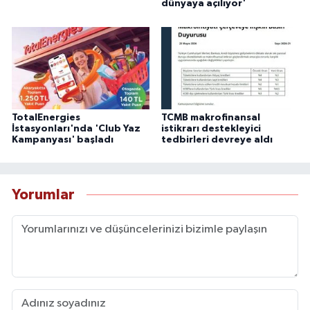
dünyaya açılıyor'
TotalEnergies
TCMB makrofinansal
İstasyonları'nda 'Club Yaz
istikrarı destekleyici
Kampanyası' başladı
tedbirleri devreye aldı
Yorumlar