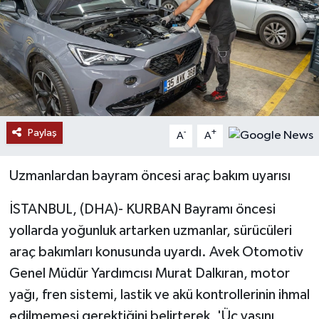
Ekonomi
Genel
Gündem
Paylaş
Haberde İnsan
-
+
A
A
Kültür Sanat
Uzmanlardan bayram öncesi araç bakım uyarısı
Magazin
İSTANBUL, (DHA)- KURBAN Bayramı öncesi
yollarda yoğunluk artarken uzmanlar, sürücüleri
Politika
araç bakımları konusunda uyardı. Avek Otomotiv
Genel Müdür Yardımcısı Murat Dalkıran, motor
Sağlık
yağı, fren sistemi, lastik ve akü kontrollerinin ihmal
edilmemesi gerektiğini belirterek, 'Üç yaşını
Son Dakika