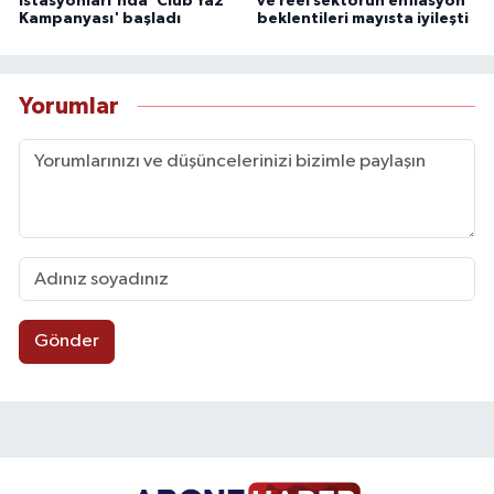
İstasyonları'nda 'Club Yaz
ve reel sektörün enflasyon
Kampanyası' başladı
beklentileri mayısta iyileşti
Yorumlar
Gönder