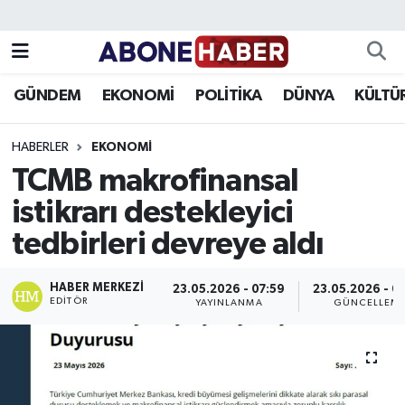
Yazarlar
Nöbetçi Eczaneler
GÜNDEM
EKONOMİ
POLİTİKA
DÜNYA
KÜLTÜ
Foto Galeri
Hava Durumu
HABERLER
EKONOMI
Video
Trafik Durumu
TCMB makrofinansal
istikrarı destekleyici
Asayiş
Süper Lig Puan Durumu ve Fikstür
tedbirleri devreye aldı
Bilim ve Teknoloji
Tüm Manşetler
HABER MERKEZI
23.05.2026 - 07:59
23.05.2026 - 0
Çevre
Son Dakika Haberleri
EDITÖR
YAYINLANMA
GÜNCELLEM
Dünya
Haber Arşivi
Eğitim