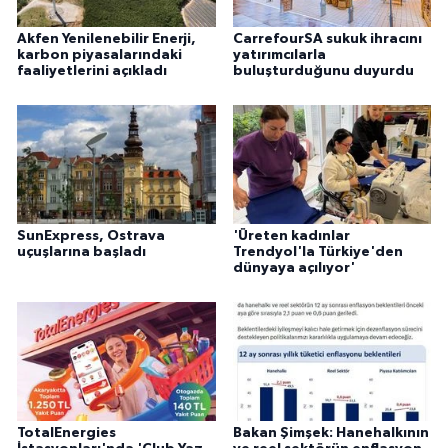
Akfen Yenilenebilir Enerji,
CarrefourSA sukuk ihracını
karbon piyasalarındaki
yatırımcılarla
faaliyetlerini açıkladı
buluşturduğunu duyurdu
SunExpress, Ostrava
'Üreten kadınlar
uçuşlarına başladı
Trendyol'la Türkiye'den
dünyaya açılıyor'
TotalEnergies
Bakan Şimşek: Hanehalkının