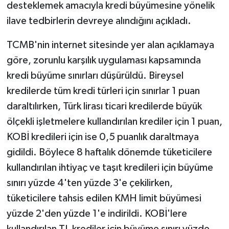
desteklemek amacıyla kredi büyümesine yönelik
ilave tedbirlerin devreye alındığını açıkladı.
Yaşam
TCMB'nin internet sitesinde yer alan açıklamaya
Yerel
göre, zorunlu karşılık uygulaması kapsamında
kredi büyüme sınırları düşürüldü. Bireysel
AboneHaber Özel
kredilerde tüm kredi türleri için sınırlar 1 puan
daraltılırken, Türk lirası ticari kredilerde büyük
ölçekli işletmelere kullandırılan krediler için 1 puan,
KOBİ kredileri için ise 0,5 puanlık daraltmaya
gidildi. Böylece 8 haftalık dönemde tüketicilere
kullandırılan ihtiyaç ve taşıt kredileri için büyüme
sınırı yüzde 4'ten yüzde 3'e çekilirken,
tüketicilere tahsis edilen KMH limit büyümesi
yüzde 2'den yüzde 1'e indirildi. KOBİ'lere
kullandırılan TL krediler için büyüme sınırı yüzde