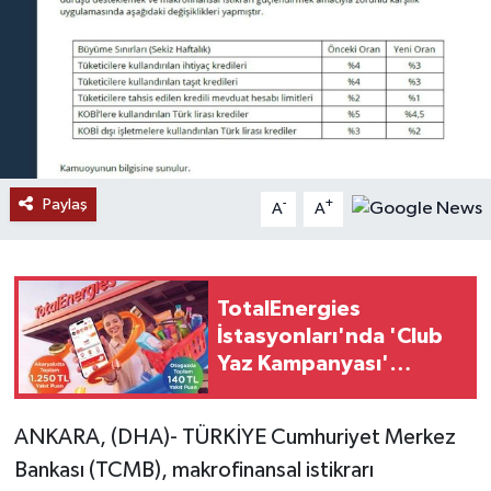
Ekonomi
Genel
Gündem
Paylaş
Haberde İnsan
-
+
A
A
Kültür Sanat
TotalEnergies
Magazin
İstasyonları'nda 'Club
Yaz Kampanyası'
Politika
başladı
Sağlık
ANKARA, (DHA)- TÜRKİYE Cumhuriyet Merkez
Bankası (TCMB), makrofinansal istikrarı
Son Dakika