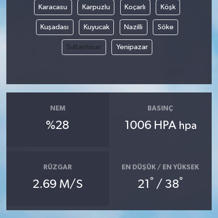
Karacasu
Karpuzlu
Koçarlı
Köşk
Yaşam
Kuşadası
Kuyucak
Nazilli
Söke
Yerel
Sultanhisar
Yenipazar
AboneHaber Özel
NEM
BASINÇ
%28
1006 HPA
hpa
RÜZGAR
EN DÜŞÜK / EN YÜKSEK
°
°
2.69 M/S
21
/ 38