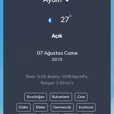
Ekonomi
°
27
Genel
Gündem
Açık
Haberde İnsan
07 Ağustos Cuma
20:15
Kültür Sanat
Magazin
Nem: %28, Basınç: 1006 hpa hPa,
Rüzgar: 2.69 m/s
Politika
Bozdoğan
Buharkent
Çine
Sağlık
Didim
Efeler
Germencik
İncirliova
Son Dakika