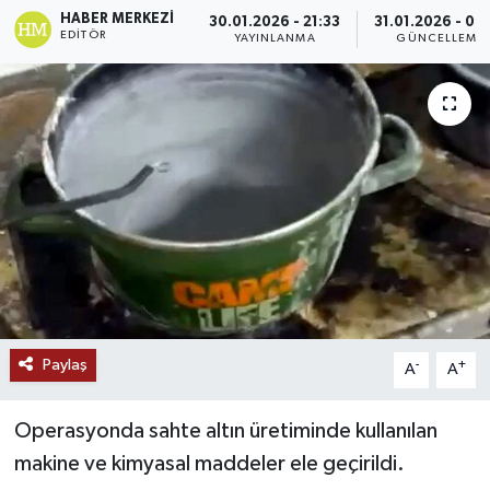
HABER MERKEZI
30.01.2026 - 21:33
31.01.2026 - 00
Ekonomi
EDITÖR
YAYINLANMA
GÜNCELLEME
Genel
Gündem
Haberde İnsan
Kültür Sanat
Magazin
Paylaş
-
+
A
A
Politika
Sağlık
Operasyonda sahte altın üretiminde kullanılan
makine ve kimyasal maddeler ele geçirildi.
Son Dakika