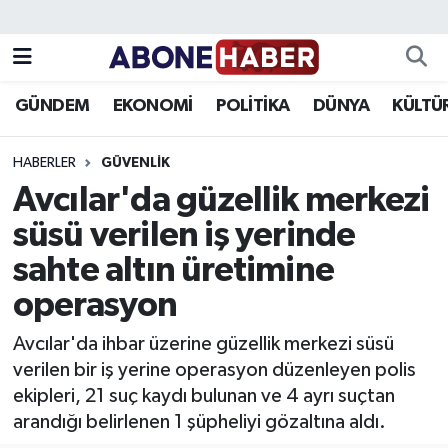
Yazarlar
Nöbetçi Eczaneler
GÜNDEM
EKONOMİ
POLİTİKA
DÜNYA
KÜLTÜ
Foto Galeri
Hava Durumu
HABERLER
GÜVENLIK
Video
Trafik Durumu
Avcılar'da güzellik merkezi
süsü verilen iş yerinde
Asayiş
Süper Lig Puan Durumu ve Fikstür
sahte altın üretimine
Bilim ve Teknoloji
Tüm Manşetler
operasyon
Çevre
Son Dakika Haberleri
Avcılar'da ihbar üzerine güzellik merkezi süsü
verilen bir iş yerine operasyon düzenleyen polis
Dünya
Haber Arşivi
ekipleri, 21 suç kaydı bulunan ve 4 ayrı suçtan
arandığı belirlenen 1 şüpheliyi gözaltına aldı.
Eğitim