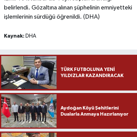
belirlendi. Gözaltına alınan şüphelinin emniyetteki
işlemlerinin sürdüğü öğrenildi. (DHA)
Kaynak:
DHA
TÜRK FUTBOLUNA YENİ
YILDIZLAR KAZANDIRACAK
Aydoğan Köyü Şehitlerini
Dualarla Anmaya Hazırlanıyor