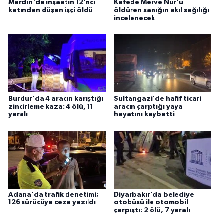
Mardin'de inşaatın 12'nci
Kafede Merve Nur'u
katından düşen işçi öldü
öldüren sanığın akıl sağılığı
incelenecek
Burdur'da 4 aracın karıştığı
Sultangazi'de hafif ticari
zincirleme kaza: 4 ölü, 11
aracın çarptığı yaya
yaralı
hayatını kaybetti
Adana'da trafik denetimi;
Diyarbakır'da belediye
126 sürücüye ceza yazıldı
otobüsü ile otomobil
çarpıştı: 2 ölü, 7 yaralı