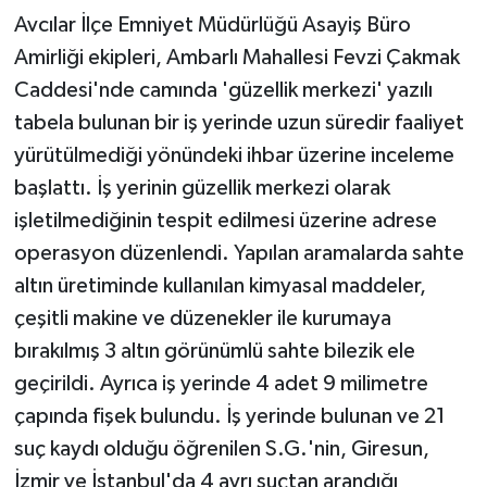
Avcılar İlçe Emniyet Müdürlüğü Asayiş Büro
Yaşam
Amirliği ekipleri, Ambarlı Mahallesi Fevzi Çakmak
Caddesi'nde camında 'güzellik merkezi' yazılı
Yerel
tabela bulunan bir iş yerinde uzun süredir faaliyet
yürütülmediği yönündeki ihbar üzerine inceleme
AboneHaber Özel
başlattı. İş yerinin güzellik merkezi olarak
işletilmediğinin tespit edilmesi üzerine adrese
operasyon düzenlendi. Yapılan aramalarda sahte
altın üretiminde kullanılan kimyasal maddeler,
çeşitli makine ve düzenekler ile kurumaya
bırakılmış 3 altın görünümlü sahte bilezik ele
geçirildi. Ayrıca iş yerinde 4 adet 9 milimetre
çapında fişek bulundu. İş yerinde bulunan ve 21
suç kaydı olduğu öğrenilen S.G.'nin, Giresun,
İzmir ve İstanbul'da 4 ayrı suçtan arandığı