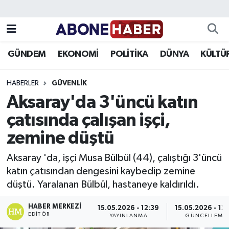
Yazarlar
Nöbetçi Eczaneler
GÜNDEM
EKONOMİ
POLİTİKA
DÜNYA
KÜLTÜ
Foto Galeri
Hava Durumu
HABERLER
GÜVENLIK
Video
Trafik Durumu
Aksaray'da 3'üncü katın
çatısında çalışan işçi,
Asayiş
Süper Lig Puan Durumu ve Fikstür
zemine düştü
Bilim ve Teknoloji
Tüm Manşetler
Aksaray 'da, işçi Musa Bülbül (44), çalıştığı 3'üncü
Çevre
Son Dakika Haberleri
katın çatısından dengesini kaybedip zemine
düştü. Yaralanan Bülbül, hastaneye kaldırıldı.
Dünya
Haber Arşivi
HABER MERKEZI
15.05.2026 - 12:39
15.05.2026 - 12
EDITÖR
YAYINLANMA
GÜNCELLEME
Eğitim