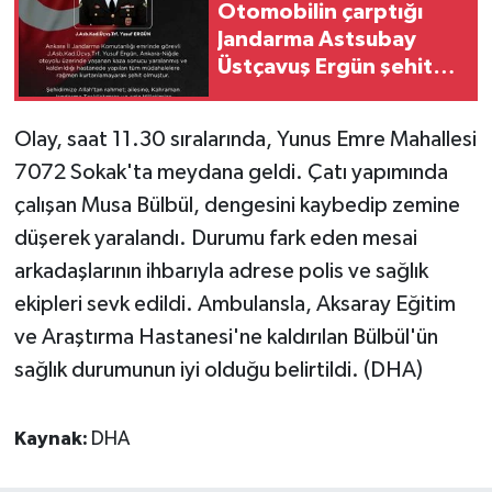
Otomobilin çarptığı
Jandarma Astsubay
Yaşam
Üstçavuş Ergün şehit
oldu
Yerel
Olay, saat 11.30 sıralarında, Yunus Emre Mahallesi
AboneHaber Özel
7072 Sokak'ta meydana geldi. Çatı yapımında
çalışan Musa Bülbül, dengesini kaybedip zemine
düşerek yaralandı. Durumu fark eden mesai
arkadaşlarının ihbarıyla adrese polis ve sağlık
ekipleri sevk edildi. Ambulansla, Aksaray Eğitim
ve Araştırma Hastanesi'ne kaldırılan Bülbül'ün
sağlık durumunun iyi olduğu belirtildi. (DHA)
Kaynak:
DHA