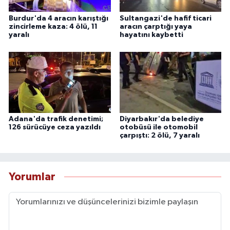
Burdur'da 4 aracın karıştığı
Sultangazi'de hafif ticari
zincirleme kaza: 4 ölü, 11
aracın çarptığı yaya
yaralı
hayatını kaybetti
Adana'da trafik denetimi;
Diyarbakır'da belediye
126 sürücüye ceza yazıldı
otobüsü ile otomobil
çarpıştı: 2 ölü, 7 yaralı
Yorumlar