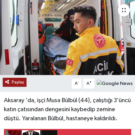
Ekonomi
Genel
Gündem
Haberde İnsan
Kültür Sanat
Paylaş
-
+
A
A
Magazin
Aksaray 'da, işçi Musa Bülbül (44), çalıştığı 3'üncü
Politika
katın çatısından dengesini kaybedip zemine
düştü. Yaralanan Bülbül, hastaneye kaldırıldı.
Sağlık
Son Dakika