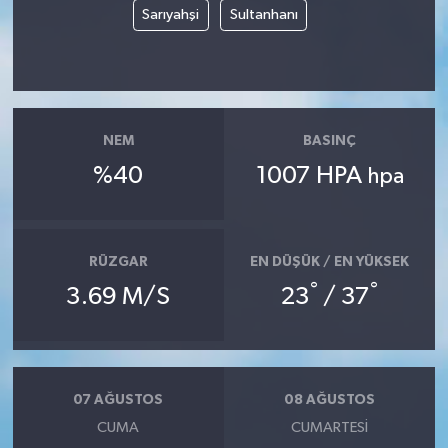
Sarıyahşi
Sultanhanı
Yaşam
Yerel
NEM
BASINÇ
AboneHaber Özel
%40
1007 HPA
hpa
RÜZGAR
EN DÜŞÜK / EN YÜKSEK
°
°
3.69 M/S
23
/ 37
07 AĞUSTOS
08 AĞUSTOS
CUMA
CUMARTESI