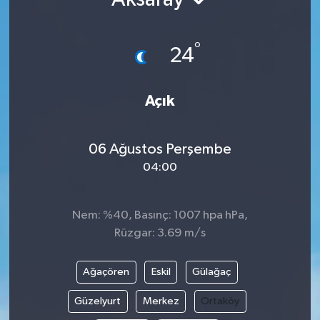
Ekonomi
°
24
Genel
Gündem
Açık
Haberde İnsan
06 Ağustos Perşembe
04:00
Kültür Sanat
Magazin
Nem: %40, Basınç: 1007 hpa hPa,
Rüzgar: 3.69 m/s
Politika
Ağaçören
Eskil
Gülağaç
Sağlık
Güzelyurt
Merkez
Ortaköy
Son Dakika