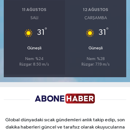
11 AĞUSTOS
12 AĞUSTOS
SALI
ÇARŞAMBA
°
°
31
31
Güneşli
Güneşli
Nem: %24
Nem: %28
Rüzgar: 8.50 m/s
Rüzgar: 7.19 m/s
Global dünyadaki sıcak gündemleri anlık takip edip, son
dakika haberleri güncel ve tarafsız olarak okuyucularına