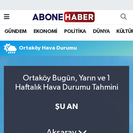
Yazarlar
Nöbetçi Eczaneler
GÜNDEM
EKONOMİ
POLİTİKA
DÜNYA
KÜLTÜ
Foto Galeri
Hava Durumu
Ortaköy Hava Durumu
Video
Trafik Durumu
Asayiş
Süper Lig Puan Durumu ve Fikstür
Ortaköy Bugün, Yarın ve 1
Bilim ve Teknoloji
Tüm Manşetler
Haftalık Hava Durumu Tahmini
Çevre
Son Dakika Haberleri
ŞU AN
Dünya
Haber Arşivi
Eğitim
Aksaray