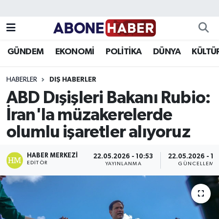
Yazarlar
Nöbetçi Eczaneler
GÜNDEM
EKONOMİ
POLİTİKA
DÜNYA
KÜLTÜ
Foto Galeri
Hava Durumu
HABERLER
DIŞ HABERLER
Video
Trafik Durumu
ABD Dışişleri Bakanı Rubio:
İran'la müzakerelerde
Asayiş
Süper Lig Puan Durumu ve Fikstür
olumlu işaretler alıyoruz
Bilim ve Teknoloji
Tüm Manşetler
HABER MERKEZI
22.05.2026 - 10:53
22.05.2026 - 11
Çevre
Son Dakika Haberleri
EDITÖR
YAYINLANMA
GÜNCELLEME
Dünya
Haber Arşivi
Eğitim