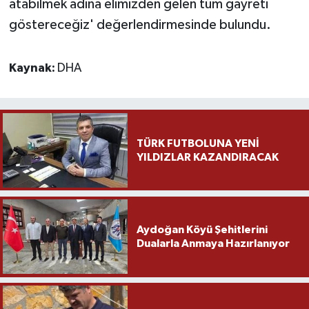
atabilmek adına elimizden gelen tüm gayreti
göstereceğiz' değerlendirmesinde bulundu.
Kaynak:
DHA
TÜRK FUTBOLUNA YENİ
YILDIZLAR KAZANDIRACAK
Aydoğan Köyü Şehitlerini
Dualarla Anmaya Hazırlanıyor