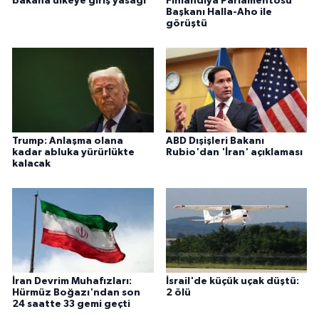
bakana ülkeye giriş yasağı
Finlandiya Parlamentosu
Başkanı Halla-Aho ile
görüştü
Trump: Anlaşma olana
ABD Dışişleri Bakanı
kadar abluka yürürlükte
Rubio'dan 'İran' açıklaması
kalacak
İran Devrim Muhafızları:
İsrail'de küçük uçak düştü:
Hürmüz Boğazı'ndan son
2 ölü
24 saatte 33 gemi geçti