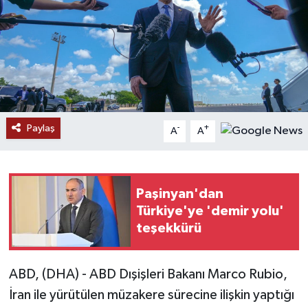
Ekonomi
Genel
Gündem
Paylaş
Haberde İnsan
-
+
A
A
Kültür Sanat
Paşinyan'dan
Magazin
Türkiye'ye 'demir yolu'
teşekkürü
Politika
Sağlık
ABD, (DHA) - ABD Dışişleri Bakanı Marco Rubio,
İran ile yürütülen müzakere sürecine ilişkin yaptığı
Son Dakika