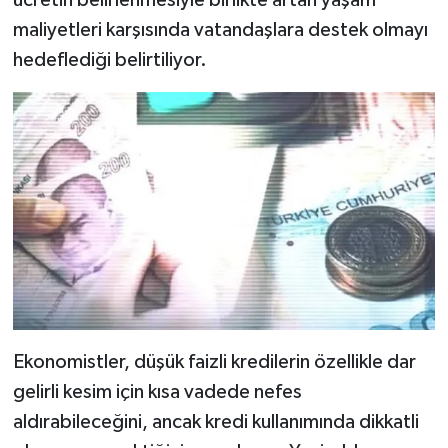
ücretin belirlenmesiyle birlikte artan yaşam
maliyetleri karşısında vatandaşlara destek olmayı
Yaşam
hedeflediği belirtiliyor.
Yerel
AboneHaber Özel
Ekonomistler, düşük faizli kredilerin özellikle dar
gelirli kesim için kısa vadede nefes
aldırabileceğini, ancak kredi kullanımında dikkatli