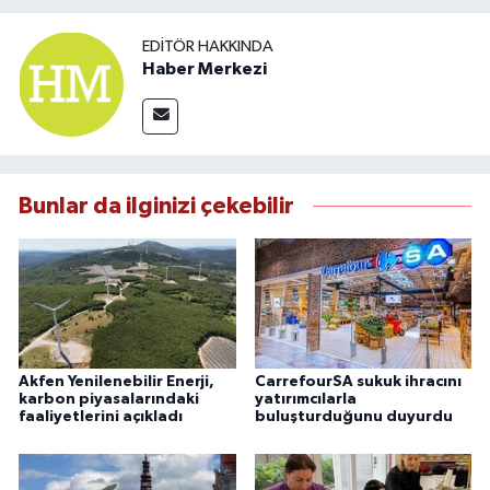
EDITÖR HAKKINDA
Haber Merkezi
Bunlar da ilginizi çekebilir
Akfen Yenilenebilir Enerji,
CarrefourSA sukuk ihracını
karbon piyasalarındaki
yatırımcılarla
faaliyetlerini açıkladı
buluşturduğunu duyurdu