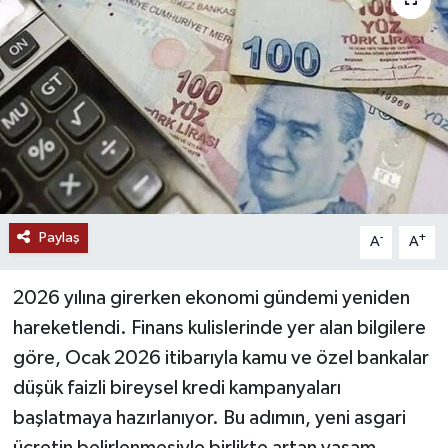
Ekonomi
Genel
Gündem
Haberde İnsan
Paylaş
Kültür Sanat
-
+
A
A
Magazin
2026 yılına girerken ekonomi gündemi yeniden
hareketlendi. Finans kulislerinde yer alan bilgilere
Politika
göre, Ocak 2026 itibarıyla kamu ve özel bankalar
düşük faizli bireysel kredi kampanyaları
Sağlık
başlatmaya hazırlanıyor. Bu adımın, yeni asgari
Son Dakika