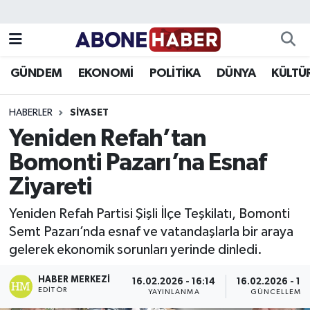
Yazarlar
Nöbetçi Eczaneler
GÜNDEM
EKONOMİ
POLİTİKA
DÜNYA
KÜLTÜ
Foto Galeri
Hava Durumu
HABERLER
SIYASET
Video
Trafik Durumu
Yeniden Refah’tan
Bomonti Pazarı’na Esnaf
Asayiş
Süper Lig Puan Durumu ve Fikstür
Ziyareti
Bilim ve Teknoloji
Tüm Manşetler
Yeniden Refah Partisi Şişli İlçe Teşkilatı, Bomonti
Çevre
Son Dakika Haberleri
Semt Pazarı’nda esnaf ve vatandaşlarla bir araya
gelerek ekonomik sorunları yerinde dinledi.
Dünya
Haber Arşivi
HABER MERKEZI
16.02.2026 - 16:14
16.02.2026 - 16
EDITÖR
YAYINLANMA
GÜNCELLEME
Eğitim