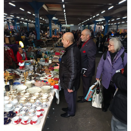
Yaşam
Yerel
AboneHaber Özel