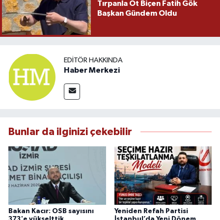
Tırpanla Ot Biçen Fatih Gök
Başkan Gündem Oldu
EDITÖR HAKKINDA
Haber Merkezi
Bunlar da ilginizi çekebilir
Bakan Kacır: OSB sayısını
Yeniden Refah Partisi
373'e yükselttik
İstanbul’da Yeni Dönem