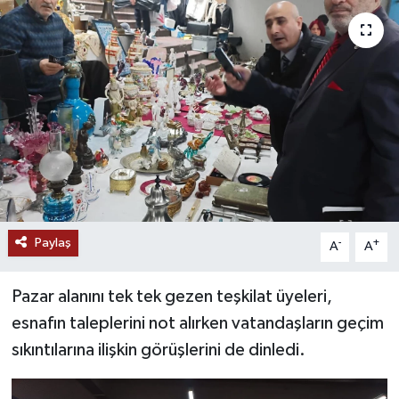
Ekonomi
Genel
Gündem
Haberde İnsan
Kültür Sanat
Paylaş
-
+
A
A
Magazin
Pazar alanını tek tek gezen teşkilat üyeleri,
Politika
esnafın taleplerini not alırken vatandaşların geçim
sıkıntılarına ilişkin görüşlerini de dinledi.
Sağlık
Son Dakika