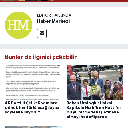
EDITÖR HAKKINDA
Haber Merkezi
Bunlar da ilginizi çekebilir
AK Parti'li Çelik: Kadınlara
Bakan Uraloğlu: Halkalı-
dönük her türlü aşağılayıcı
Kapıkule Hızlı Tren Hattı'nı
söylemi kınıyoruz
bu yıl bitmeden işletmeye
almayı hedefliyoruz