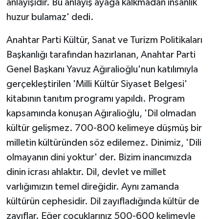
anlayışıdır. Bu anlayış ayağa kalkmadan insanlık
huzur bulamaz' dedi.
Yaşam
Anahtar Parti Kültür, Sanat ve Turizm Politikaları
Yerel
Başkanlığı tarafından hazırlanan, Anahtar Parti
Genel Başkanı Yavuz Ağıralioğlu'nun katılımıyla
AboneHaber Özel
gerçekleştirilen 'Milli Kültür Siyaset Belgesi'
kitabının tanıtım programı yapıldı. Program
kapsamında konuşan Ağıralioğlu, 'Dil olmadan
kültür gelişmez. 700-800 kelimeye düşmüş bir
milletin kültüründen söz edilemez. Dinimiz, 'Dili
olmayanın dini yoktur' der. Bizim inancımızda
dinin icrası ahlaktır. Dil, devlet ve millet
varlığımızın temel direğidir. Aynı zamanda
kültürün cephesidir. Dil zayıfladığında kültür de
zayıflar. Eğer çocuklarınız 500-600 kelimeyle