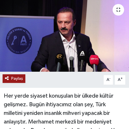
Ekonomi
Genel
Gündem
Haberde İnsan
Kültür Sanat
Paylaş
-
+
A
A
Magazin
Her yerde siyaset konuşulan bir ülkede kültür
Politika
gelişmez. Bugün ihtiyacımız olan şey, Türk
milletini yeniden insanlık mihveri yapacak bir
Sağlık
anlayıştır. Merhamet merkezli bir medeniyet
Son Dakika