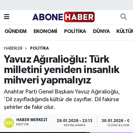
Yazarlar
Nöbetçi Eczaneler
GÜNDEM
EKONOMİ
POLİTİKA
DÜNYA
KÜLTÜ
Foto Galeri
Hava Durumu
HABERLER
POLITIKA
Video
Trafik Durumu
Yavuz Ağıralioğlu: Türk
milletini yeniden insanlık
Asayiş
Süper Lig Puan Durumu ve Fikstür
mihveri yapmalıyız
Bilim ve Teknoloji
Tüm Manşetler
Anahtar Parti Genel Başkanı Yavuz Ağıralioğlu,
Çevre
Son Dakika Haberleri
'Dil zayıfladığında kültür de zayıflar. Dil fakirse
şehirler de fakir olur.
Dünya
Haber Arşivi
HABER MERKEZI
29.01.2026 - 23:13
30.01.2026 - 01
EDITÖR
YAYINLANMA
GÜNCELLEME
Eğitim