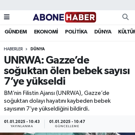
Yazarlar
Nöbetçi Eczaneler
GÜNDEM
EKONOMİ
POLİTİKA
DÜNYA
KÜLTÜ
Foto Galeri
Hava Durumu
HABERLER
DÜNYA
Video
Trafik Durumu
UNRWA: Gazze’de
soğuktan ölen bebek sayısı
Asayiş
Süper Lig Puan Durumu ve Fikstür
7’ye yükseldi
Bilim ve Teknoloji
Tüm Manşetler
BM’nin Filistin Ajansı (UNRWA), Gazze’de
Çevre
Son Dakika Haberleri
soğuktan dolayı hayatını kaybeden bebek
sayısının 7’ye yükseldiğini bildirdi.
Dünya
Haber Arşivi
01.01.2025 - 10:43
01.01.2025 - 10:47
YAYINLANMA
GÜNCELLEME
Eğitim