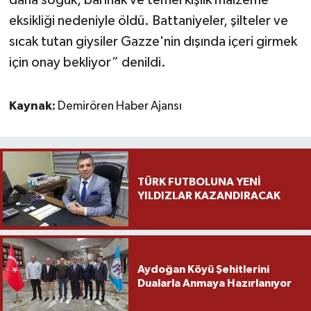
daha soğuk, barınak ve temel kışlık malzeme
eksikliği nedeniyle öldü. Battaniyeler, şilteler ve
Yaşam
sıcak tutan giysiler Gazze'nin dışında içeri girmek
için onay bekliyor” denildi.
Yerel
AboneHaber Özel
Kaynak:
Demirören Haber Ajansı
TÜRK FUTBOLUNA YENİ
YILDIZLAR KAZANDIRACAK
Aydoğan Köyü Şehitlerini
Dualarla Anmaya Hazırlanıyor