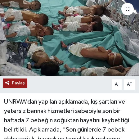
Ekonomi
Genel
Gündem
Haberde İnsan
Kültür Sanat
Paylaş
-
+
A
A
Magazin
UNRWA’dan yapılan açıklamada, kış şartları ve
Politika
yetersiz barınak hizmetleri sebebiyle son bir
haftada 7 bebeğin soğuktan hayatını kaybettiği
Sağlık
belirtildi. Açıklamada, “Son günlerde 7 bebek
Son Dakika