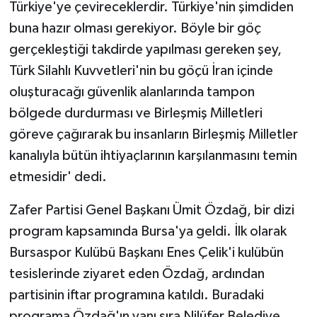
Türkiye'ye çevireceklerdir. Türkiye'nin şimdiden
buna hazır olması gerekiyor. Böyle bir göç
Yaşam
gerçekleştiği takdirde yapılması gereken şey,
Yerel
Türk Silahlı Kuvvetleri'nin bu göçü İran içinde
oluşturacağı güvenlik alanlarında tampon
AboneHaber Özel
bölgede durdurması ve Birleşmiş Milletleri
göreve çağırarak bu insanların Birleşmiş Milletler
kanalıyla bütün ihtiyaçlarının karşılanmasını temin
etmesidir' dedi.
Zafer Partisi Genel Başkanı Ümit Özdağ, bir dizi
program kapsamında Bursa'ya geldi. İlk olarak
Bursaspor Kulübü Başkanı Enes Çelik'i kulübün
tesislerinde ziyaret eden Özdağ, ardından
partisinin iftar programına katıldı. Buradaki
programa Özdağ'ın yanı sıra Nilüfer Belediye