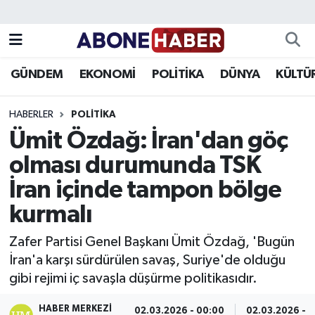
Yazarlar
Nöbetçi Eczaneler
GÜNDEM
EKONOMİ
POLİTİKA
DÜNYA
KÜLTÜ
Foto Galeri
Hava Durumu
HABERLER
POLITIKA
Video
Trafik Durumu
Ümit Özdağ: İran'dan göç
olması durumunda TSK
Asayiş
Süper Lig Puan Durumu ve Fikstür
İran içinde tampon bölge
Bilim ve Teknoloji
Tüm Manşetler
kurmalı
Çevre
Son Dakika Haberleri
Zafer Partisi Genel Başkanı Ümit Özdağ, 'Bugün
İran'a karşı sürdürülen savaş, Suriye'de olduğu
Dünya
Haber Arşivi
gibi rejimi iç savaşla düşürme politikasıdır.
Eğitim
HABER MERKEZI
02.03.2026 - 00:00
02.03.2026 - 