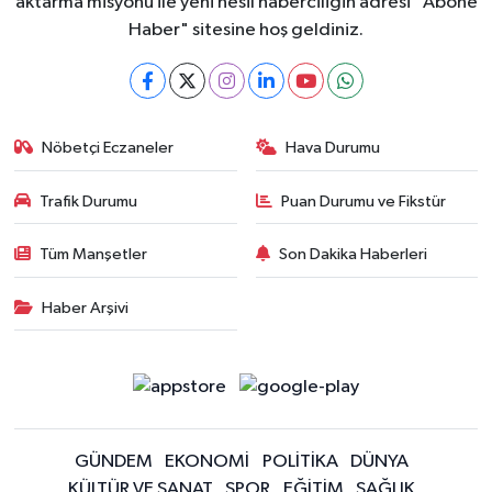
aktarma misyonu ile yeni nesil haberciliğin adresi "Abone
Haber" sitesine hoş geldiniz.
Nöbetçi Eczaneler
Hava Durumu
Trafik Durumu
Puan Durumu ve Fikstür
Tüm Manşetler
Son Dakika Haberleri
Haber Arşivi
GÜNDEM
EKONOMİ
POLİTİKA
DÜNYA
KÜLTÜR VE SANAT
SPOR
EĞİTİM
SAĞLIK