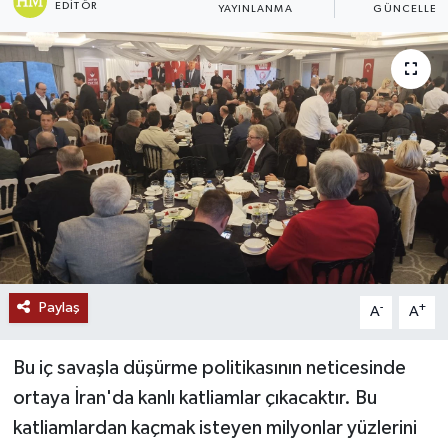
EDITÖR
YAYINLANMA
GÜNCELLEM
Ekonomi
Genel
Gündem
Haberde İnsan
Kültür Sanat
Magazin
Paylaş
-
+
A
A
Politika
Bu iç savaşla düşürme politikasının neticesinde
Sağlık
ortaya İran'da kanlı katliamlar çıkacaktır. Bu
katliamlardan kaçmak isteyen milyonlar yüzlerini
Son Dakika