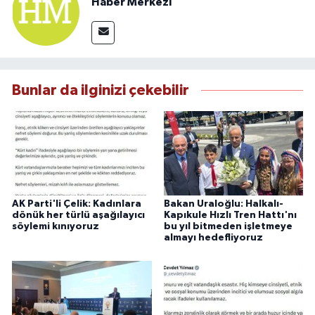
Haber Merkezi
Bunlar da ilginizi çekebilir
AK Parti'li Çelik: Kadınlara
Bakan Uraloğlu: Halkalı-
dönük her türlü aşağılayıcı
Kapıkule Hızlı Tren Hattı'nı
söylemi kınıyoruz
bu yıl bitmeden işletmeye
almayı hedefliyoruz