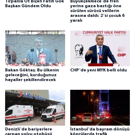
Tırpanla Ot Biçen Fatih Gök
Büyükçekmece'de fren
Başkan Gündem Oldu
yerine gaza bastığı öne
sürülen sürücü velilerin
arasına daldı: 2'si çocuk 6
yaralı
Bakan Göktaş: Bu ülkenin
CHP'de yeni MYK belli oldu
geleceğini, kurduğunuz
hayaller şekillendirecek
Denizli'de bariyerlere
İstanbul'da bayram dönüşü
çarpan yolcu otobüsü
köprülerde trafik