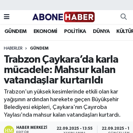
Yazarlar
Nöbetçi Eczaneler
GÜNDEM
EKONOMİ
POLİTİKA
DÜNYA
KÜLTÜ
Foto Galeri
Hava Durumu
HABERLER
GÜNDEM
Video
Trafik Durumu
Trabzon Çaykara’da karla
mücadele: Mahsur kalan
Asayiş
Süper Lig Puan Durumu ve Fikstür
vatandaşlar kurtarıldı
Bilim ve Teknoloji
Tüm Manşetler
Trabzon'un yüksek kesimlerinde etkili olan kar
Çevre
Son Dakika Haberleri
yağışının ardından harekete geçen Büyükşehir
Belediyesi ekipleri, Çaykara'nın Çayıroba
Dünya
Haber Arşivi
Yaylası'nda mahsur kalan vatandaşları kurtardı.
Eğitim
HABER MERKEZI
22.09.2025 - 13:55
22.09.2025 - 13
EDITÖR
YAYINLANMA
GÜNCELLEME