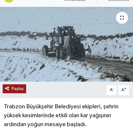
Ekonomi
Genel
Gündem
Haberde İnsan
Kültür Sanat
Magazin
Paylaş
-
+
A
A
Politika
Trabzon Büyükşehir Belediyesi ekipleri, şehrin
yüksek kesimlerinde etkili olan kar yağışının
Sağlık
ardından yoğun mesaiye başladı.
Son Dakika