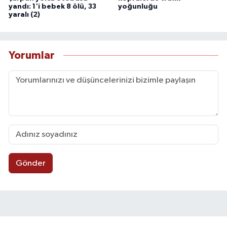
yandı: 1'i bebek 8 ölü, 33
yoğunluğu
yaralı (2)
Yorumlar
Gönder