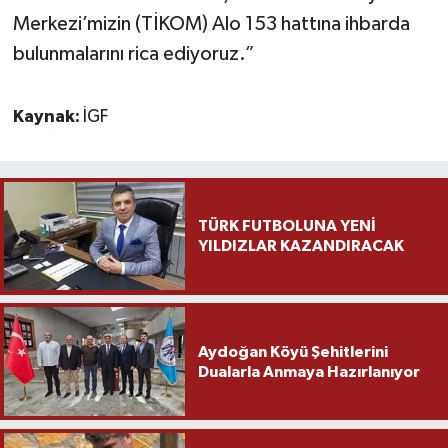
Merkezi’mizin (TİKOM) Alo 153 hattına ihbarda
bulunmalarını rica ediyoruz.”
Kaynak:
İGF
TÜRK FUTBOLUNA YENİ
YILDIZLAR KAZANDIRACAK
Aydoğan Köyü Şehitlerini
Dualarla Anmaya Hazırlanıyor